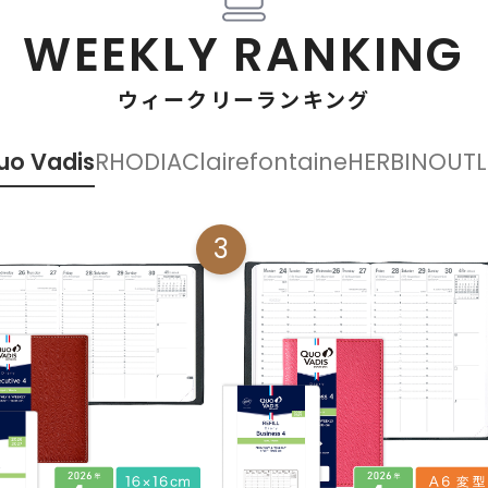
WEEKLY RANKING
ウィークリーランキング
uo Vadis
RHODIA
Clairefontaine
HERBIN
OUTL