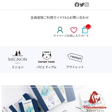
会員登録
ご利用ガイド
FAQ
お問い合わせ
__
IT
マイページ
お気に入り
カート
M_
CN
T_
_