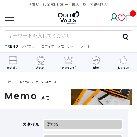
お買い上げ金額5,500円（税込）以上で送料無料
__
IT
M_
CN
T_
_
TREND
ダイアリー
ロディア
メモ
レター
ノート
TREND
ダ
カ
メ
手
デ
イ
レ
モ
紙
コ
ア
ン
レ
リ
ダ
ー
ー
ー
シ
ョ
ン
HOME
Memo
ポータブルケース
Memo
最
メモ
近
チ
ェ
ッ
ク
スタイル
し
た