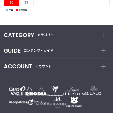
30
31
■
■
今日
非営業日
ご
利
用
ガ
イ
CATEGORY
カテゴリー
ド
GUIDE
コンテンツ・ガイド
よ
く
あ
ACCOUNT
アカウント
る
ご
質
問
I
n
s