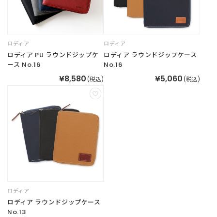
B
R
A
N
D
ロディア
ロディア
ブ
ロディア PU ラウンドジップケ
ロディア ラウンドジップケース
ラ
ース No.16
No.16
ン
¥8,580
¥5,060
(税込)
(税込)
ド
か
ら
探
す
お
知
ら
せ
・
ロディア
特
ロディア ラウンドジップケース
集
No.13