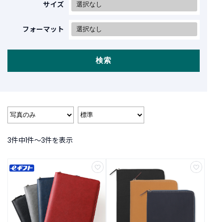
商
サイズ
品
フォーマット
C
A
T
検索
E
G
O
R
Y
カ
テ
ゴ
3件中1件〜3件を表示
リ
ー
か
ら
探
す