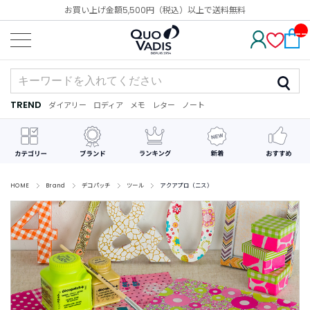
お買い上げ金額5,500円（税込）以上で送料無料
__
IT
M_
CN
T_
_
TREND
ダイアリー
ロディア
メモ
レター
ノート
TREND
ダ
カ
メ
手
デ
イ
レ
モ
紙
コ
ア
ン
レ
リ
ダ
ー
ー
ー
シ
ョ
ン
HOME
Brand
デコパッチ
ツール
アクアプロ（ニス）
最
近
チ
ェ
ッ
ク
し
た