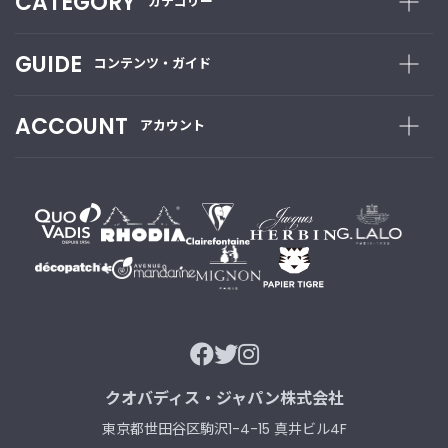
CATEGORY
カテゴリー
t
a
g
GUIDE
コンテンツ・ガイド
r
a
m
ACCOUNT
アカウント
F
a
c
e
b
o
o
k
クオバディス・ジャパン株式会社
東京都世田谷区駒沢1-4-15 真井ビル4F