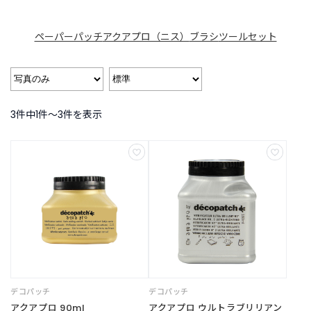
B
R
A
ペーパーパッチ
アクアプロ（ニス）
ブラシ
ツールセット
N
D
ブ
ラ
ン
3件中1件〜3件を表示
ド
か
ら
探
す
お
知
ら
せ
・
特
集
デコパッチ
デコパッチ
アクアプロ 90ml
アクアプロ ウルトラブリリアン