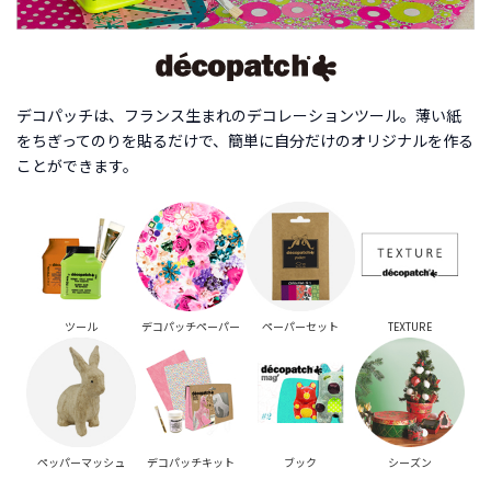
商
品
C
A
デコパッチは、フランス生まれのデコレーションツール。薄い紙
T
をちぎってのりを貼るだけで、簡単に自分だけのオリジナルを作る
E
ことができます。
G
O
R
Y
カ
テ
ゴ
リ
ツール
デコパッチペーパー
ペーパーセット
TEXTURE
ー
か
ら
探
す
ペッパーマッシュ
デコパッチキット
ブック
シーズン