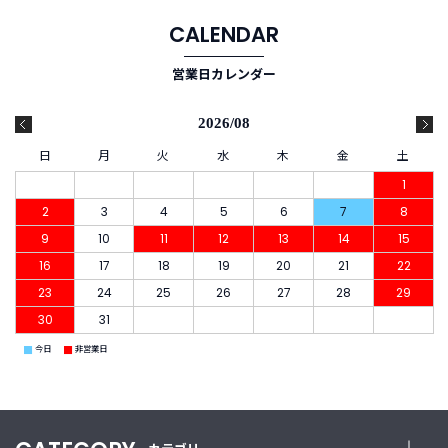
CALENDAR
ご
利
営業日カレンダー
用
ガ
2026/08
イ
ド
日
月
火
水
木
金
土
1
よ
2
3
4
5
6
7
8
く
9
10
11
12
13
14
15
あ
16
17
18
19
20
21
22
る
ご
23
24
25
26
27
28
29
質
30
31
問
■
■
今日
非営業日
I
n
s