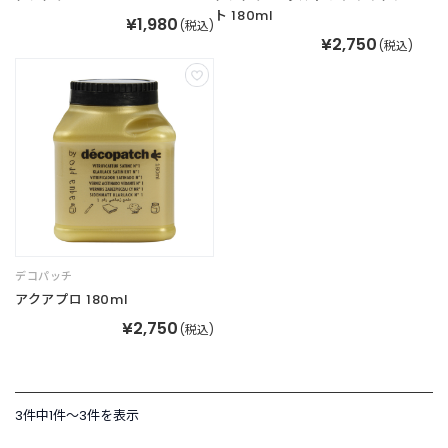
ト 180ml
¥1,980
(税込)
新
¥2,750
(税込)
着
商
品
お
す
す
め
商
品
デコパッチ
アクアプロ 180ml
ギ
フ
¥2,750
(税込)
ト
ラ
ッ
ピ
3件中1件〜3件を表示
ン
グ