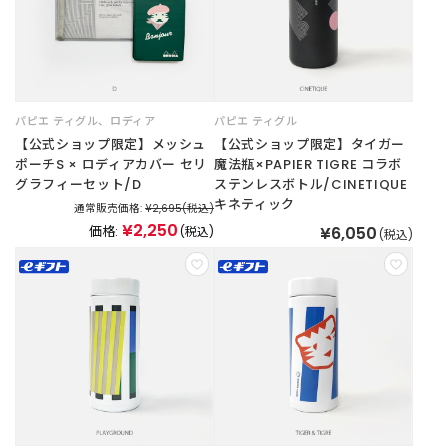
t
a
g
r
a
m
パピエ ティグル
、
ロディア
パピエ ティグル
【公式ショップ限定】メッシュ
【公式ショップ限定】タイガー
ポーチS × ロディアカバー セリ
魔法瓶×PAPIER TIGRE コラボ
グラフィーセット/D
ステンレスボトル/CINETIQUE
F
キネティック
通常販売価格:
¥2,695
(税込)
a
¥2,250
価格:
¥6,050
(税込)
c
(税込)
e
b
o
o
k