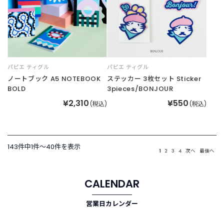
パピエ ティグル
パピエ ティグル
ノートブック A5 NOTEBOOK
ステッカー 3枚セット Sticker
BOLD
3pieces/BONJOUR
¥2,310
¥550
(税込)
(税込)
143件中1件〜40件を表示
1
2
3
4
次へ
最後へ
CALENDAR
営業日カレンダー