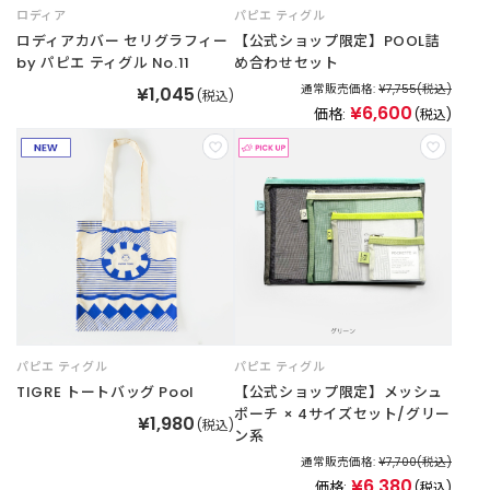
ロディア
パピエ ティグル
新
ロディアカバー セリグラフィー
【公式ショップ限定】POOL詰
着
by パピエ ティグル No.11
め合わせセット
商
通常販売価格:
¥7,755
(税込)
¥1,045
品
(税込)
¥6,600
価格:
(税込)
お
す
す
め
商
品
ギ
フ
パピエ ティグル
パピエ ティグル
ト
TIGRE トートバッグ Pool
【公式ショップ限定】メッシュ
ラ
ポーチ × 4サイズセット/グリー
ッ
¥1,980
(税込)
ン系
ピ
ン
通常販売価格:
¥7,700
(税込)
グ
¥6,380
価格:
(税込)