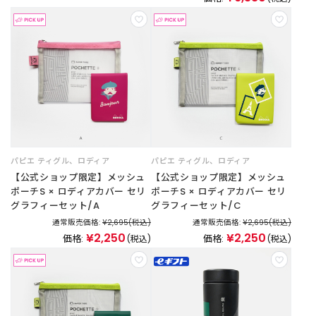
ご
利
用
ガ
イ
ド
よ
く
パピエ ティグル
、
ロディア
パピエ ティグル
、
ロディア
あ
【公式ショップ限定】メッシュ
【公式ショップ限定】メッシュ
る
ポーチS × ロディアカバー セリ
ポーチS × ロディアカバー セリ
ご
グラフィーセット/A
グラフィーセット/C
質
通常販売価格:
¥2,695
(税込)
通常販売価格:
¥2,695
(税込)
問
¥2,250
¥2,250
価格:
価格:
(税込)
(税込)
I
n
s