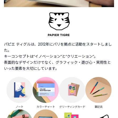
商
品
C
A
T
E
G
パピエ ティグルは、2012年にパリを拠点に活動をスタートしまし
O
た。
R
Y
キーコンセプトは“イノベーション”と“クリエーション”。
カ
表面的なデザインだけでなく、グラフィック・遊び心・実用性と
テ
いった要素を大切にしています。
ゴ
リ
ー
か
ら
探
す
ノート
カラーチャート
グリーティングカード
筆記具