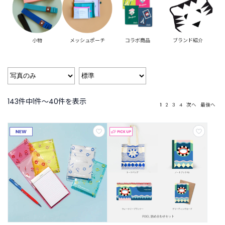
B
R
A
N
D
小物
メッシュポーチ
コラボ商品
ブランド紹介
ブ
ラ
ン
ド
か
143件中1件〜40件を表示
ら
1
2
3
4
次へ
最後へ
探
す
お
知
ら
せ
・
特
集