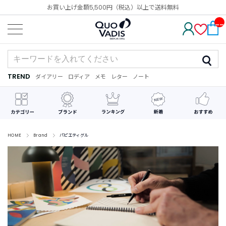
お買い上げ金額5,500円（税込）以上で送料無料
__
IT
M_
CN
T_
_
TREND
ダイアリー
ロディア
メモ
レター
ノート
TREND
ダ
カ
メ
手
デ
イ
レ
モ
紙
コ
ア
ン
レ
リ
ダ
ー
ー
ー
シ
ョ
ン
HOME
Brand
パピエティグル
最
近
チ
ェ
ッ
ク
し
た