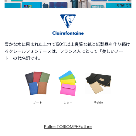
商
品
C
A
T
E
豊かな水に恵まれた土地で150年以上良質な紙と紙製品を作り続け
G
るクレールフォンテーヌは、フランス人にとって「美しいノー
O
ト」の代名詞です。
R
Y
カ
テ
ゴ
リ
ー
か
ノート
レター
その他
ら
探
す
Pollen
TORIOMPHE
other