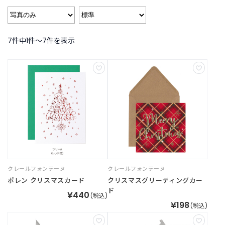
B
R
A
N
7件中1件〜7件を表示
D
ブ
ラ
ン
ド
か
ら
探
す
お
知
クレールフォンテーヌ
クレールフォンテーヌ
ら
せ
ポレン クリスマスカード
クリスマスグリーティングカー
・
ド
¥440
(税込)
特
¥198
(税込)
集