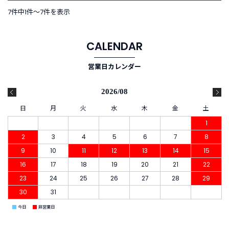
t
7件中1件〜7件を表示
a
g
r
CALENDAR
a
m
営業日カレンダー
2026/08
F
日
月
火
水
木
金
土
a
c
1
e
2
3
4
5
6
7
8
b
o
9
10
11
12
13
14
15
o
16
17
18
19
20
21
22
k
23
24
25
26
27
28
29
30
31
■
■
今日
非営業日