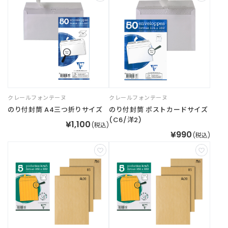
新
着
商
品
お
す
す
クレールフォンテーヌ
クレールフォンテーヌ
め
のり付封筒 A4三つ折りサイズ
のり付封筒 ポストカードサイズ
商
(C6/洋2)
¥1,100
品
(税込)
¥990
(税込)
ギ
フ
ト
ラ
ッ
ピ
ン
グ