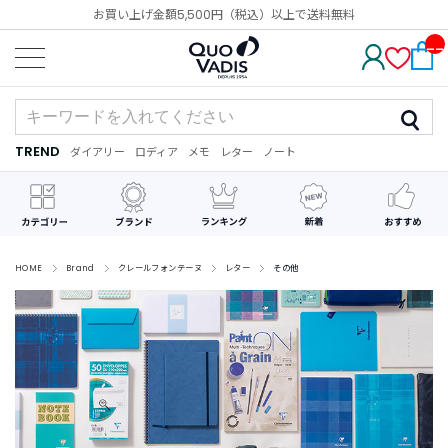
お買い上げ金額5,500円（税込）以上で送料無料
__
IT
M_
CN
T_
_
TREND
ダイアリー
ロディア
メモ
レター
ノート
TREND
ダ
カ
メ
手
デ
イ
レ
モ
紙
コ
ア
ン
レ
リ
ダ
ー
ー
ー
シ
ョ
ン
HOME
Brand
クレールフォンテーヌ
レター
その他
最
近
チ
ェ
ッ
ク
し
た