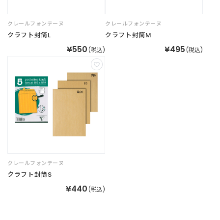
クレールフォンテーヌ
クレールフォンテーヌ
ご
利
クラフト封筒L
クラフト封筒M
用
¥550
¥495
(税込)
(税込)
ガ
イ
ド
よ
く
あ
る
ご
質
問
クレールフォンテーヌ
クラフト封筒S
¥440
(税込)
I
n
s