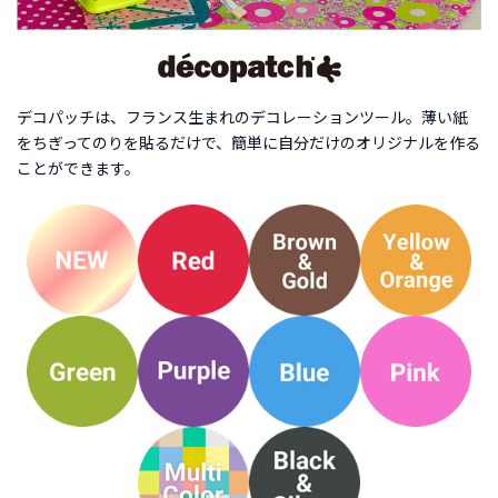
商
品
C
A
デコパッチは、フランス生まれのデコレーションツール。薄い紙
T
をちぎってのりを貼るだけで、簡単に自分だけのオリジナルを作る
E
ことができます。
G
O
R
Y
カ
テ
ゴ
リ
ー
か
ら
探
す