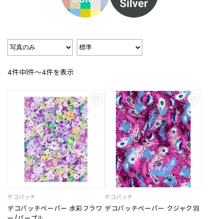
B
R
A
N
D
ブ
ラ
ン
4件中1件〜4件を表示
ド
か
ら
探
す
お
知
ら
せ
・
特
デコパッチ
デコパッチ
集
デコパッチペーパー 水彩フラワ
デコパッチペーパー クジャク羽
ー/パープル