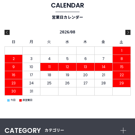
CALENDAR
ご
営業日カレンダー
利
用
2026/08
ガ
イ
日
月
火
水
木
金
土
ド
1
2
3
4
5
6
7
8
よ
9
10
11
12
13
14
15
く
あ
16
17
18
19
20
21
22
る
23
24
25
26
27
28
29
ご
30
31
質
問
■
■
今日
非営業日
I
n
CATEGORY
カテゴリー
s