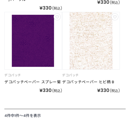
¥330
(税込)
¥330
新
(税込)
着
商
品
お
す
す
め
商
品
デコパッチ
デコパッチ
デコパッチペーパー スプレー菊
デコパッチペーパー ヒビ柄 B
ギ
¥330
¥330
(税込)
(税込)
フ
ト
ラ
ッ
4件中1件〜4件を表示
ピ
ン
グ