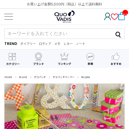
お買い上げ金額5,500円（税込）以上で送料無料
__
IT
M_
CN
T_
_
TREND
ダイアリー
ロディア
メモ
レター
ノート
TREND
ダ
カ
メ
手
デ
イ
レ
モ
紙
コ
ア
ン
レ
リ
ダ
ー
ー
ー
シ
ョ
ン
HOME
Brand
デコパッチ
デコパッチペーパー
Purple
最
近
チ
ェ
ッ
ク
し
た