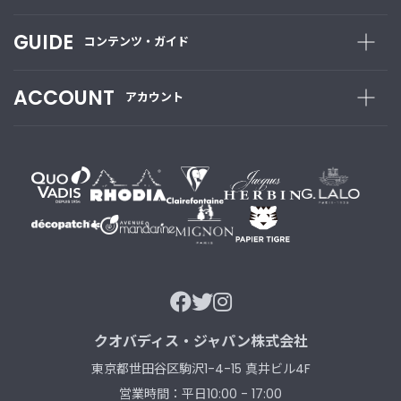
t
a
GUIDE
コンテンツ・ガイド
g
r
a
ACCOUNT
アカウント
m
F
a
c
e
b
o
o
k
クオバディス・ジャパン株式会社
東京都世田谷区駒沢1-4-15 真井ビル4F
営業時間：平日10:00 - 17:00