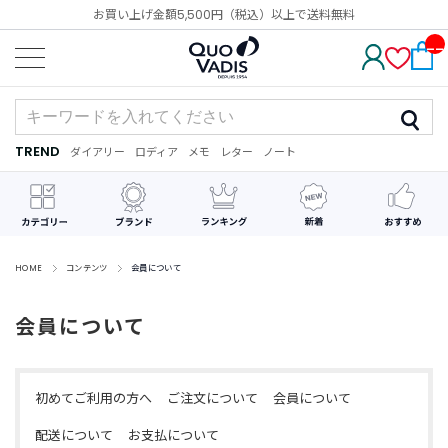
お買い上げ金額5,500円（税込）以上で送料無料
__
IT
M_
CN
T_
_
TREND
ダイアリー
ロディア
メモ
レター
ノート
TREND
ダ
カ
メ
手
デ
イ
レ
モ
紙
コ
ア
ン
レ
リ
ダ
ー
ー
ー
シ
ョ
ン
HOME
コンテンツ
会員について
最
会員について
近
チ
ェ
ッ
ク
初めてご利用の方へ
ご注文について
会員について
し
た
配送について
お支払について