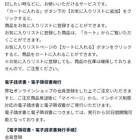
討したい時などに、お使いいただけるサービスです。
新
「カートに入れる」ボタン下の【お気に入りリストに追加】をク
着
リックすると、
商
商品をお気に入りリストに登録することができます。
品
お気に入りリストに登録した商品は、「カート」からご覧いただ
くことができます。
お
お気に入りリストページの【カートに入れる】ボタンをクリック
す
すると、商品をカートに入れることができます。
す
※お気に入りリストに登録しても、商品の在庫は確保しておりま
め
せんので、ご注意ください。
商
品
電子請求書・電子領収書発行
弊社オンラインショップの会員登録をした上でご注文いただきま
ギ
すと、ご注文商品発送後に「マイページ」から、インボイス制度
フ
対応の電子請求書と電子領収書がご発行いただけます。
ト
電子請求書と電子領収書につきましては、発行から30日間閲覧可
ラ
ッ
能となっております。
ピ
【電子領収書・電子請求書発行手順】
ン
会員登録
グ