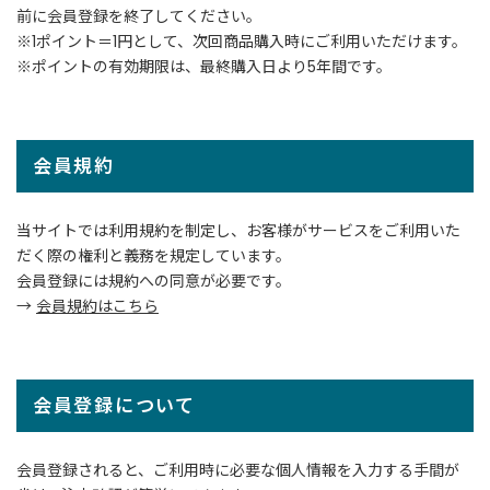
前に会員登録を終了してください。
t
a
※1ポイント＝1円として、次回商品購入時にご利用いただけます。
g
※ポイントの有効期限は、最終購入日より5年間です。
r
a
m
会員規約
F
当サイトでは利用規約を制定し、お客様がサービスをご利用いた
a
だく際の権利と義務を規定しています。
c
e
会員登録には規約への同意が必要です。
b
→
会員規約はこちら
o
o
k
会員登録について
会員登録されると、ご利用時に必要な個人情報を入力する手間が