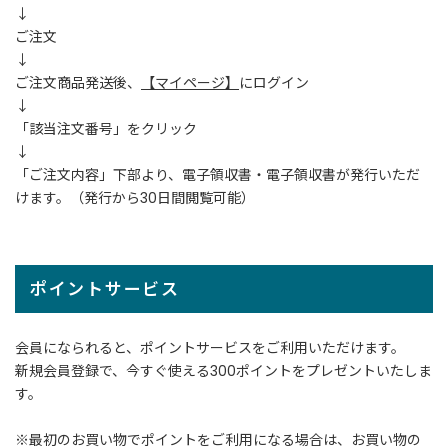
↓
ご注文
ご
↓
利
ご注文商品発送後、
【マイページ】
にログイン
用
↓
ガ
「該当注文番号」をクリック
イ
ド
↓
「ご注文内容」下部より、電子領収書・電子領収書が発行いただ
けます。（発行から30日間閲覧可能）
よ
く
あ
る
ポイントサービス
ご
質
問
会員になられると、ポイントサービスをご利用いただけます。
新規会員登録で、今すぐ使える300ポイントをプレゼントいたしま
す。
I
n
※最初のお買い物でポイントをご利用になる場合は、お買い物の
s