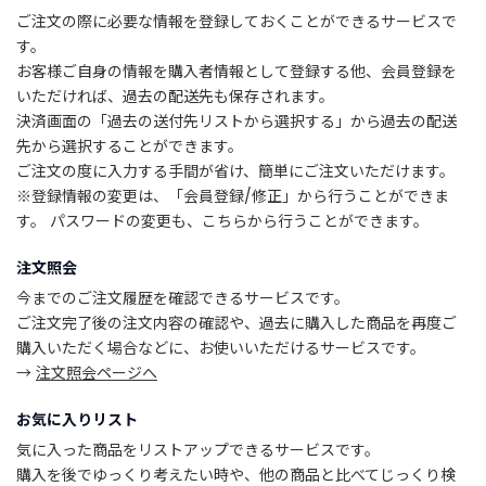
B
ご注文の際に必要な情報を登録しておくことができるサービスで
R
A
す。
N
お客様ご自身の情報を購入者情報として登録する他、会員登録を
D
いただければ、過去の配送先も保存されます。
ブ
決済画面の「過去の送付先リストから選択する」から過去の配送
ラ
先から選択することができます。
ン
ご注文の度に入力する手間が省け、簡単にご注文いただけます。
ド
※登録情報の変更は、「会員登録/修正」から行うことができま
か
す。 パスワードの変更も、こちらから行うことができます。
ら
探
す
注文照会
今までのご注文履歴を確認できるサービスです。
ご注文完了後の注文内容の確認や、過去に購入した商品を再度ご
お
知
購入いただく場合などに、お使いいただけるサービスです。
ら
→
注文照会ページへ
せ
・
お気に入りリスト
特
気に入った商品をリストアップできるサービスです。
集
購入を後でゆっくり考えたい時や、他の商品と比べてじっくり検