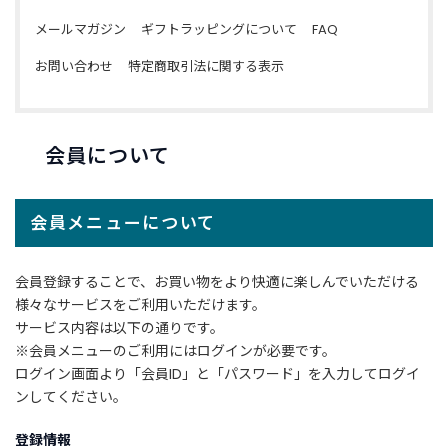
商
品
メールマガジン
ギフトラッピングについて
FAQ
お問い合わせ
特定商取引法に関する表示
C
A
T
E
会員について
G
O
R
Y
会員メニューについて
カ
テ
ゴ
会員登録することで、お買い物をより快適に楽しんでいただける
リ
様々なサービスをご利用いただけます。
ー
サービス内容は以下の通りです。
か
※会員メニューのご利用にはログインが必要です。
ら
ログイン画面より「会員ID」と「パスワード」を入力してログイ
探
す
ンしてください。
登録情報