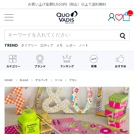
お買い上げ金額5,500円（税込）以上で送料無料
__
IT
M_
CN
T_
_
TREND
ダイアリー
ロディア
メモ
レター
ノート
TREND
ダ
カ
メ
手
デ
イ
レ
モ
紙
コ
ア
ン
レ
リ
ダ
ー
ー
ー
シ
ョ
ン
HOME
Brand
デコパッチ
ツール
ブラシ
最
近
チ
ェ
ッ
ク
し
た