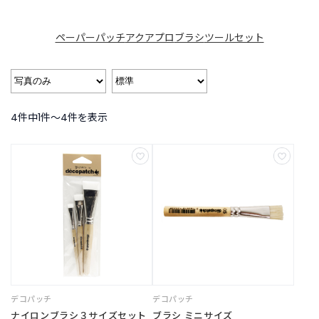
B
R
A
ペーパーパッチ
アクアプロ
ブラシ
ツールセット
N
D
ブ
ラ
ン
4件中1件〜4件を表示
ド
か
ら
探
す
お
知
ら
せ
・
特
集
デコパッチ
デコパッチ
ナイロンブラシ３サイズセット
ブラシ ミニサイズ