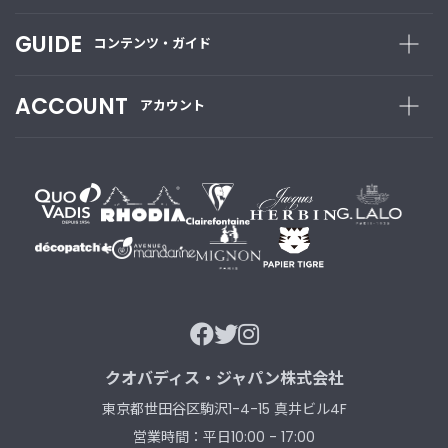
t
a
GUIDE
コンテンツ・ガイド
g
r
a
ACCOUNT
アカウント
m
F
a
c
e
b
o
o
k
クオバディス・ジャパン株式会社
東京都世田谷区駒沢1-4-15 真井ビル4F
営業時間：平日10:00 - 17:00