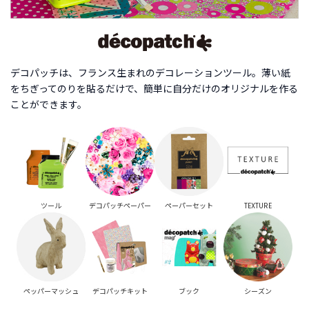
商
品
C
A
デコパッチは、フランス生まれのデコレーションツール。薄い紙
T
をちぎってのりを貼るだけで、簡単に自分だけのオリジナルを作る
E
ことができます。
G
O
R
Y
カ
テ
ゴ
リ
ツール
デコパッチペーパー
ペーパーセット
TEXTURE
ー
か
ら
探
す
ペッパーマッシュ
デコパッチキット
ブック
シーズン