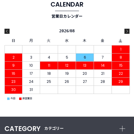
CALENDAR
ご
営業日カレンダー
利
用
2026/08
ガ
イ
日
月
火
水
木
金
土
ド
1
2
3
4
5
6
7
8
よ
9
10
11
12
13
14
15
く
16
17
18
19
20
21
22
あ
る
23
24
25
26
27
28
29
ご
30
31
質
問
■
■
今日
非営業日
I
CATEGORY
n
カテゴリー
s