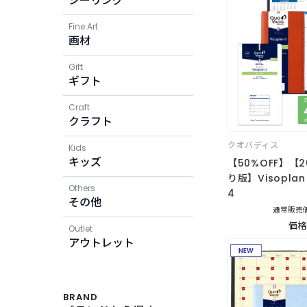
シーリング
Fine Art
画材
Gift
ギフト
Craft
クラフト
クオバディス
Kids
キッズ
【50%OFF】【
り版】Visopla
Others
4
その他
通常販売価
価格
Outlet
アウトレット
BRAND