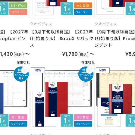
クオバディス
クオバディス
送】【2027年
【9月下旬以降発送】【2027年
【9月下旬以降発送】
soplan ビソ
1月始まり版】 SapaX サパック
1月始まり版】Presi
ス
ジデント
1,430
～
¥1,760
～
¥5,
(税込)
(税込)
在庫切れ
在庫切れ