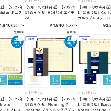
クオバディス
クオバディス
送】【2027年
【9月下旬以降発送】【2027年
【9月下旬以降発送】
ister ミニス
1月始まり版】H24/24 エイチ
1月始まり版】Carla 
24
カルラプレステージ
4,840
～
¥4,840
～
¥2,
(税込)
(税込)
在庫切れ
在庫切れ
クオバディス
クオバディス
送】【2027年
【9月下旬以降発送】【2027年
【9月下旬以降発送】
note
1月始まり版】Planning17
1月始まり版】Execu
タルノートプレス
Prestige プランニング17プレ
Notes Prestig