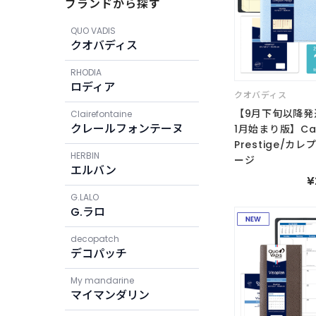
ブランドから探す
QUO VADIS
クオバディス
RHODIA
ロディア
クオバディス
【9月下旬以降発
Clairefontaine
クレールフォンテーヌ
1月始まり版】Car
Prestige/カ
HERBIN
ージ
エルバン
¥
G.LALO
G.ラロ
decopatch
デコパッチ
My mandarine
マイマンダリン