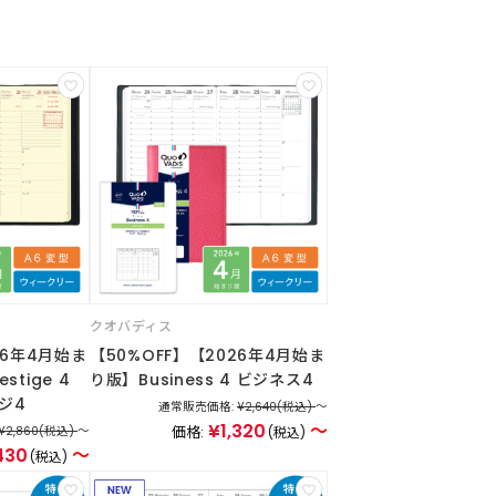
クオバディス
26年4月始ま
【50%OFF】【2026年4月始ま
estige 4
り版】Business 4 ビジネス4
ジ4
通常販売価格:
¥2,640
(税込)
～
¥1,320
～
価格:
¥2,860
(税込)
～
(税込)
430
～
(税込)