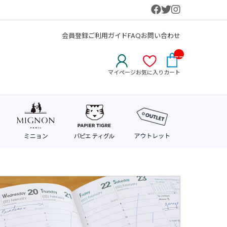
会員登録
ご利用ガイド
FAQ
お問い合わせ
__
IT
マイページ
お気に入り
カート
M_
CN
T_
_