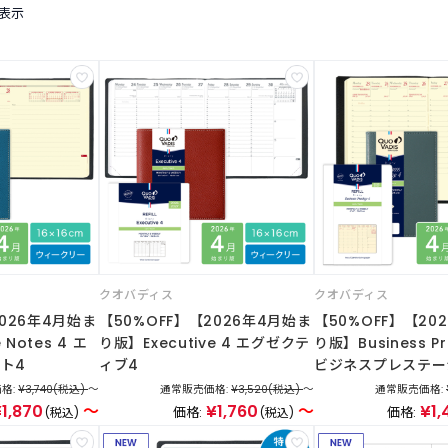
を表示
クオバディス
クオバディス
2026年4月始ま
【50%OFF】【2026年4月始ま
【50%OFF】【20
 Notes 4 エ
り版】Executive 4 エグゼクテ
り版】Business Pr
ト4
ィブ4
ビジネスプレステー
格:
¥3,740
(税込)
～
通常販売価格:
¥3,520
(税込)
～
通常販売価格:
1,870
～
¥1,760
～
¥1,
価格:
価格:
(税込)
(税込)