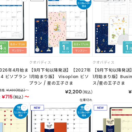
クオバディス
クオバディス
2026年4月始ま
【9月下旬以降発送】【2027年
【9月下旬以降発送】
n 4 ビソプラン
1月始まり版】 Visoplan ビソ
1月始まり版】Busin
プラン / 星の王子さま
ス/星の王子さま
格:
¥1,430
(税込)
～
¥2,200
¥
(税込)
¥715
～
:
(税込)
在庫切れ