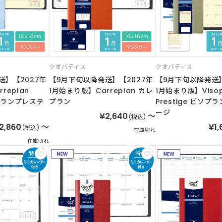
クオバディス
クオバディス
送】【2027年
【9月下旬以降発送】【2027年
【9月下旬以降発送】
replan
1月始まり版】Carreplan カレ
1月始まり版】Visop
レプランプレステ
プラン
Prestige ビソ
ージ
¥2,640
～
(税込)
2,860
～
¥1,
(税込)
在庫切れ
在庫切れ