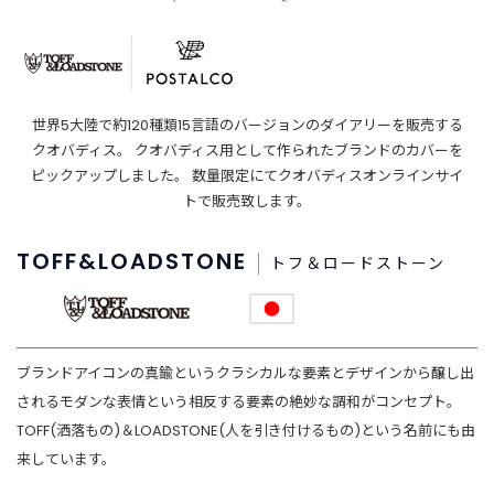
商
品
C
A
T
世界5大陸で約120種類15言語のバージョンのダイアリーを販売する
E
クオバディス。
クオバディス用として作られたブランドのカバーを
G
ピックアップしました。
数量限定にてクオバディスオンラインサイ
O
トで販売致します。
R
Y
TOFF&LOADSTONE
カ
トフ＆ロードストーン
テ
ゴ
リ
ー
か
ブランドアイコンの真鍮というクラシカルな要素とデザインから醸し出
ら
されるモダンな表情という相反する要素の絶妙な調和がコンセプト。
探
TOFF(洒落もの)＆LOADSTONE(人を引き付けるもの)という名前にも由
す
来しています。