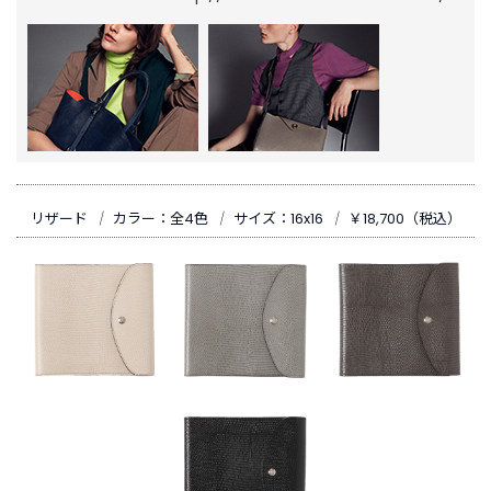
新
着
商
品
お
す
す
リザード
｜
カラー：全4色
｜
サイズ：16x16
｜
￥18,700（税込）
め
商
品
ギ
フ
ト
ラ
ッ
ピ
ン
グ