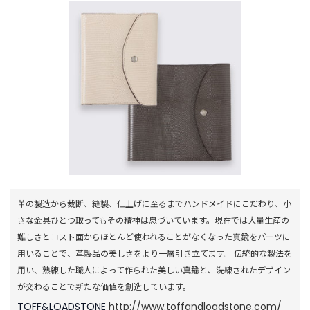
B
R
A
N
D
ブ
ラ
ン
ド
か
ら
探
す
革の製造から裁断、縫製、仕上げに至るまでハンドメイドにこだわり、小
お
知
さな金具ひとつ取ってもその精神は息づいています。現在では大量生産の
ら
難しさとコスト面からほとんど使われることがなくなった真鍮をパーツに
せ
用いることで、革製品の美しさをより一層引き立てます。 伝統的な製法を
・
用い、熟練した職人によって作られた美しい真鍮と、洗練されたデザイン
特
が交わることで新たな価値を創造しています。
集
TOFF&LOADSTONE
http://www.toffandloadstone.com/