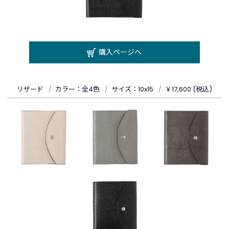
ご
利
用
購入ページへ
ガ
イ
ド
リザード
｜
カラー：全4色
｜
サイズ：10x15
｜
￥17,600 (税込)
よ
く
あ
る
ご
質
問
I
n
s