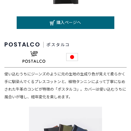
t
a
g
購入ページへ
r
a
m
POSTALCO
ポスタルコ
F
a
c
使い込むうちにジーンズのように元の生地の生成り色が見えて柔らかく
e
b
手に馴染んでくるプレスコットンと、植物タンニンによって丁寧になめ
o
された牛革のコンビが特徴の「ポスタルコ」。カバーは使い込むうちに
o
風合いが増し、経年変化を楽しめます。
k