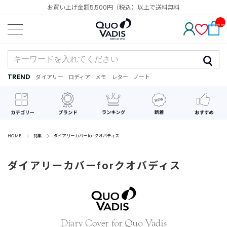
お買い上げ金額5,500円（税込）以上で送料無料
__
IT
M_
CN
T_
_
TREND
ダイアリー
ロディア
メモ
レター
ノート
TREND
ダ
カ
メ
手
デ
イ
レ
モ
紙
コ
ア
ン
レ
リ
ダ
ー
ー
ー
シ
ョ
ン
HOME
特集
ダイアリーカバーforクオバディス
最
ダイアリーカバーforクオバディス
近
チ
ェ
ッ
ク
し
た