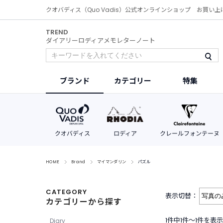
クオバディス（Quo Vadis）公式オンラインショップ お買い上
TREND
ダイアリー
ロディア
メモ
レター
ノート
ブランド
カテゴリー
特集
HOME
Brand
マイマンダリン
パズル
CATEGORY
表示切替：
カテゴリーから探す
1件中1件〜1件を表示
Diary