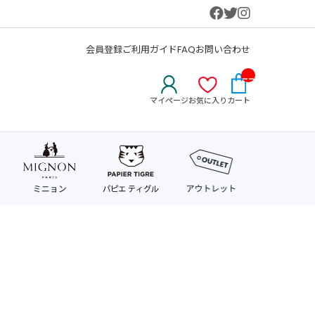
会員登録
ご利用ガイド
FAQ
お問い合わせ
__
IT
マイページ
お気に入り
カート
M_
CN
T_
_