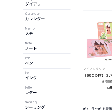
ダイアリー
Calendar
カレンダー
Memo
メモ
Note
ノート
Pen
ペン
マイマンダリン
Ink
【60%OFF】３パ
インク
通常販売
価格
Letter
レター
Sealing
シーリング
1件中1件〜1件を表示