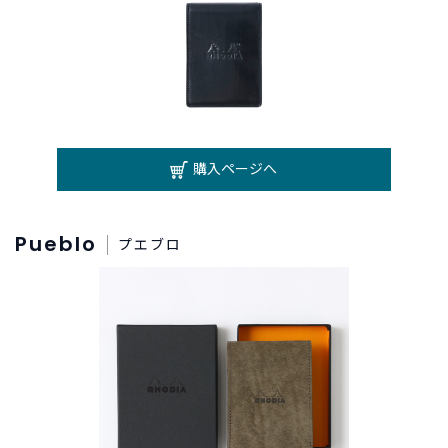
t
a
g
r
a
m
購入ページへ
F
a
c
Pueblo
プエブロ
e
b
o
o
k