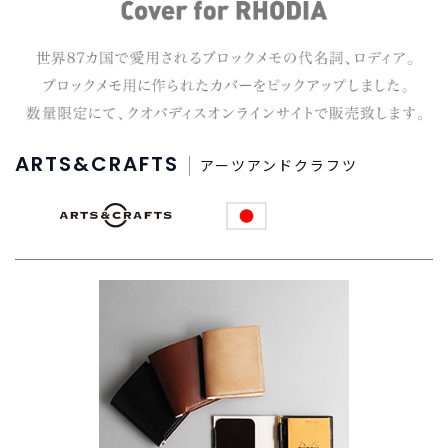
商
品
C
A
T
E
G
ARTS&CRAFTS
アーツアンドクラフツ
O
R
Y
カ
テ
ゴ
リ
ー
か
ら
探
す