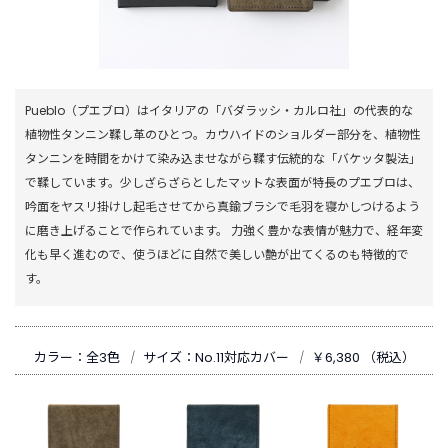
Pueblo（プエブロ）はイタリアの「バダラッシ・カルロ社」の代表的な
植物性タンニン鞣し革のひとつ。カウハイドのショルダー部分を、植物性
タンニンを時間をかけて染み込ませながら鞣す伝統的な「バケッタ製法」
で鞣しています。少しざらざらとしたマットな表面が特長のプエブロは、
吟面をヤスリ掛けし起毛させてから真鍮ブラシで毛羽を寝かしつけるよう
に磨き上げることで作られています。 力強く豊かな表情が魅力で、経年変
化も早く進むので、使うほどに自然で美しい艶が出てくるのも特徴的で
す。
カラー：全3色
｜
サイズ：No.11対応カバー
｜
￥6,380 （税込）