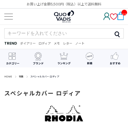
お買い上げ金額5,500円（税込）以上で送料無料
__
IT
M_
CN
T_
_
TREND
ダイアリー
ロディア
メモ
レター
ノート
TREND
ダ
カ
メ
手
デ
イ
レ
モ
紙
コ
ア
ン
レ
リ
ダ
ー
ー
ー
シ
ョ
ン
HOME
特集
スペシャルカバー ロディア
最
スペシャルカバー ロディア
近
チ
ェ
ッ
ク
し
た