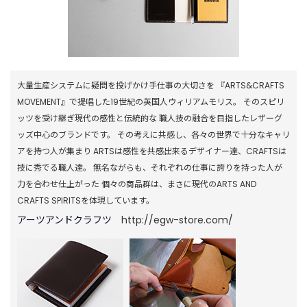
B
R
A
N
D
ブ
ラ
大量生産システムに疑問を投げかけ手仕事の大切さを 『ARTS&CRAFTS
ン
MOVEMENT』で提唱した19世紀の英国人ウィリアムモリス。 そのスピリ
ド
ッツを受け継ぎ現代の感性と伝統的な 職人技の融合を目指したレザーグ
か
ッズ中心のブランドです。 その考えに共感し、各々の世界で十分なキャリ
ら
アを持つ人が集まり ARTSは感性を共感出来るデザイナー達、CRAFTSは
探
す
技に秀でる職人達。 無名ながらも、それぞれの仕事に誇りを持った人が
力を合わせ仕上がった 個々の商品群は、まさに現代のARTS AND
CRAFTS SPIRITSを体現しています。
お
知
アーツアンドクラフツ
http://egw-store.com/
ら
せ
・
特
集