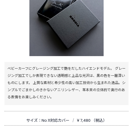
ご
利
用
ガ
イ
ド
よ
く
ベビーカーフにグレージング加工で艶をだしたハイエンドモデル。 グレー
あ
ジング加工でしか表現できない透明感と上品な光沢は、黒の色を一層深い
る
ものにします。 上質な素材と希少性の高い加工技術から生まれた逸品。シ
ご
ンプルでごまかしのきかないアニリンレザー、革本来の立体的で奥行のあ
質
る表情をお楽しみください。
問
I
サイズ：No.11対応カバー
｜
￥7,480 （税込）
n
s