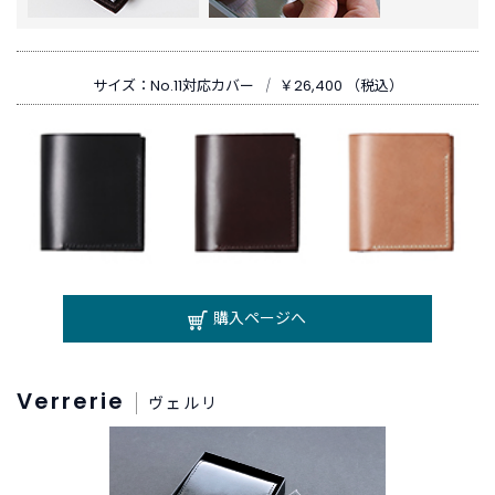
新
着
商
サイズ：No.11対応カバー
｜
￥26,400 （税込）
品
お
す
す
め
商
品
購入ページへ
ギ
フ
ト
Verrerie
ラ
ヴェルリ
ッ
ピ
ン
グ