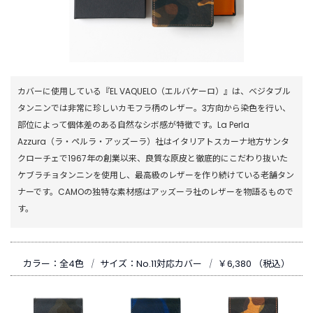
カバーに使用している『EL VAQUELO（エルバケーロ）』は、ベジタブル
タンニンでは非常に珍しいカモフラ柄のレザー。3方向から染色を行い、
部位によって個体差のある自然なシボ感が特徴です。La Perla
Azzura（ラ・ペルラ・アッズーラ）社はイタリアトスカーナ地方サンタ
クローチェで1967年の創業以来、良質な原皮と徹底的にこだわり抜いた
ケブラチョタンニンを使用し、最高級のレザーを作り続けている老舗タン
ナーです。CAMOの独特な素材感はアッズーラ社のレザーを物語るもので
す。
カラー：全4色
｜
サイズ：No.11対応カバー
｜
￥6,380 （税込）