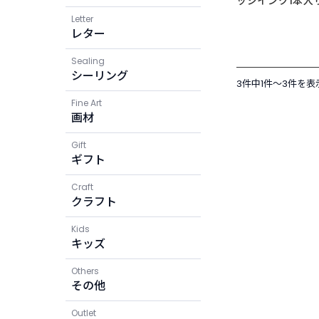
ッジインク1本入
Letter
レター
Sealing
シーリング
3件中1件〜3件を表
Fine Art
画材
Gift
ギフト
Craft
クラフト
Kids
キッズ
Others
その他
Outlet