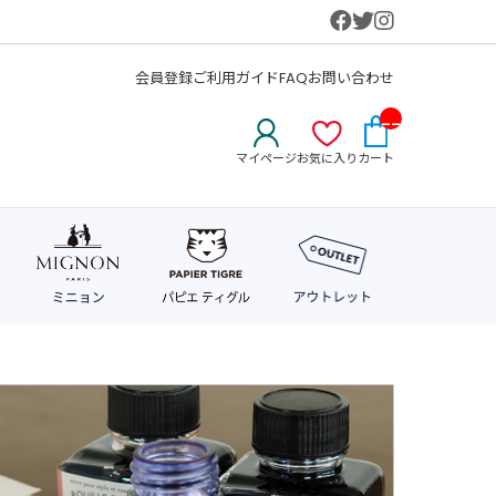
会員登録
ご利用ガイド
FAQ
お問い合わせ
__
IT
マイページ
お気に入り
カート
M_
CN
T_
_