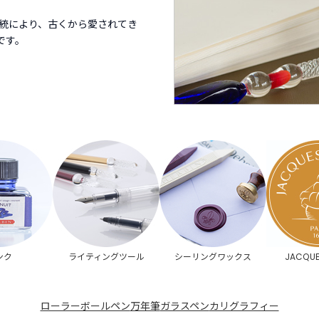
と伝統により、古くから愛されてき
です。
ンク
ライティングツール
シーリングワックス
JACQUE
ローラーボールペン
万年筆
ガラスペン
カリグラフィー