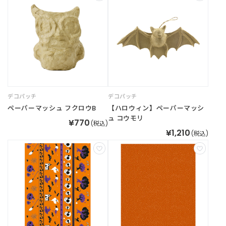
新
着
商
品
お
す
す
デコパッチ
デコパッチ
め
ペーパーマッシュ フクロウB
【ハロウィン】ペーパーマッシ
商
ュ コウモリ
¥770
品
(税込)
¥1,210
(税込)
ギ
フ
ト
ラ
ッ
ピ
ン
グ