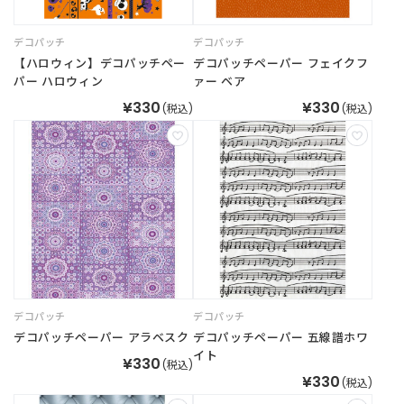
デコパッチ
デコパッチ
ご
【ハロウィン】デコパッチペー
デコパッチペーパー フェイクフ
利
パー ハロウィン
ァー ベア
用
ガ
¥330
¥330
(税込)
(税込)
イ
ド
よ
く
あ
る
ご
質
問
デコパッチ
デコパッチ
デコパッチペーパー アラベスク
デコパッチペーパー 五線譜ホワ
イト
¥330
I
(税込)
¥330
n
(税込)
s