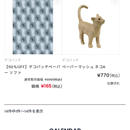
t
a
g
r
a
m
F
デコパッチ
デコパッチ
a
【50%OFF】デコパッチペーパ
ペーパーマッシュ ネコA
c
ー ソファ
e
¥770
(税込)
b
通常販売価格:
¥330
(税込)
在庫切れ
o
¥165
価格:
(税込)
o
k
14件中1件〜14件を表示