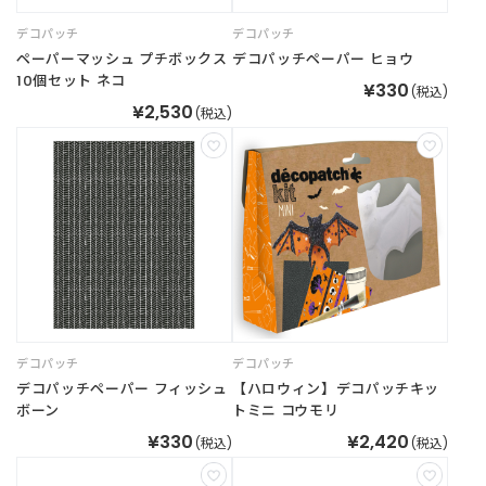
B
R
デコパッチ
デコパッチ
A
ペーパーマッシュ プチボックス
デコパッチペーパー ヒョウ
N
10個セット ネコ
¥330
D
(税込)
¥2,530
ブ
(税込)
ラ
ン
ド
か
ら
探
す
お
知
デコパッチ
デコパッチ
ら
デコパッチペーパー フィッシュ
【ハロウィン】デコパッチキッ
せ
ボーン
トミニ コウモリ
・
特
¥330
¥2,420
(税込)
(税込)
集