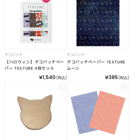
商
品
C
A
T
E
G
O
デコパッチ
デコパッチ
R
【ハロウィン】デコパッチペー
デコパッチペーパー TEXTURE
Y
パー TEXTURE 4枚セット
ムーン
カ
¥1,540
¥385
(税込)
(税込)
テ
ゴ
リ
ー
か
ら
探
す