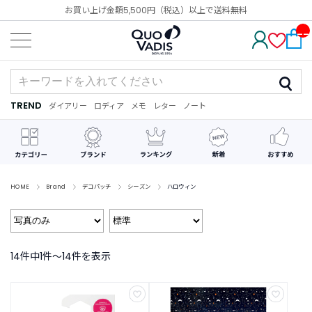
お買い上げ金額5,500円（税込）以上で送料無料
__
IT
M_
CN
T_
_
TREND
ダイアリー
ロディア
メモ
レター
ノート
TREND
ダ
カ
メ
手
デ
イ
レ
モ
紙
コ
ア
ン
レ
リ
ダ
ー
ー
ー
シ
ョ
ン
HOME
Brand
デコパッチ
シーズン
ハロウィン
最
近
チ
ェ
14件中1件〜14件を表示
ッ
ク
し
た