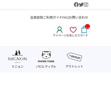
会員登録
ご利用ガイド
FAQ
お問い合わせ
__
IT
マイページ
お気に入り
カート
M_
CN
T_
_