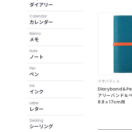
ダイアリー
Calendar
カレンダー
Memo
メモ
Note
ノート
Pen
ペン
クオバディス
Ink
Diaryband＆Pe
インク
アリーバンド＆
8.8ｘ17cm用
Letter
レター
Sealing
シーリング