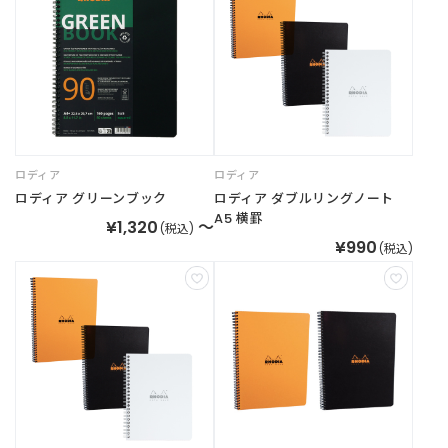
商
品
C
A
T
E
G
O
ロディア
ロディア
R
ロディア グリーンブック
ロディア ダブルリングノート
Y
A5 横罫
¥1,320
～
(税込)
カ
¥990
(税込)
テ
ゴ
リ
ー
か
ら
探
す