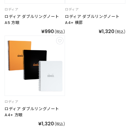
B
R
ロディア
ロディア
A
ロディア ダブルリングノート
ロディア ダブルリングノート
N
A5 方眼
A4+ 横罫
D
¥990
¥1,320
ブ
(税込)
(税込)
ラ
ン
ド
か
ら
探
す
お
知
ロディア
ら
ロディア ダブルリングノート
せ
A4+ 方眼
・
特
¥1,320
(税込)
集