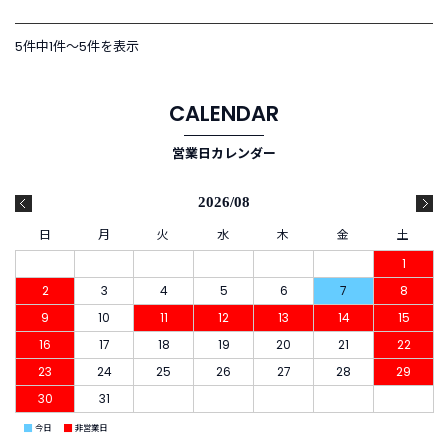
新
5件中1件〜5件を表示
着
商
品
CALENDAR
お
営業日カレンダー
す
す
2026/08
め
商
日
月
火
水
木
金
土
品
1
2
3
4
5
6
7
8
ギ
9
10
11
12
13
14
15
フ
ト
16
17
18
19
20
21
22
ラ
23
24
25
26
27
28
29
ッ
30
31
ピ
ン
■
■
今日
非営業日
グ