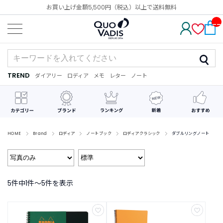
お買い上げ金額5,500円（税込）以上で送料無料
__
IT
M_
CN
T_
_
TREND
ダイアリー
ロディア
メモ
レター
ノート
TREND
ダ
カ
メ
手
デ
イ
レ
モ
紙
コ
ア
ン
レ
リ
ダ
ー
ー
ー
シ
ョ
ン
HOME
Brand
ロディア
ノートブック
ロディアクラシック
ダブルリングノート
最
近
チ
ェ
5件中1件〜5件を表示
ッ
ク
し
た