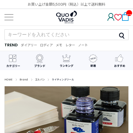
お買い上げ金額5,500円（税込）以上で送料無料
__
IT
M_
CN
T_
_
TREND
ダイアリー
ロディア
メモ
レター
ノート
TREND
ダ
カ
メ
手
デ
イ
レ
モ
紙
コ
ア
ン
レ
リ
ダ
ー
ー
ー
シ
ョ
ン
HOME
Brand
エルバン
ライティングツール
最
近
チ
ェ
ッ
ク
し
た