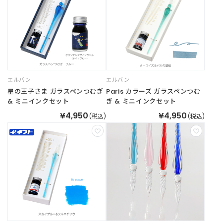
新
着
商
品
お
エルバン
エルバン
す
星の王子さま ガラスペンつむぎ
Paris カラーズ ガラスペンつむ
す
& ミニインクセット
ぎ & ミニインクセット
め
商
¥4,950
¥4,950
(税込)
(税込)
品
ギ
フ
ト
ラ
ッ
ピ
ン
グ