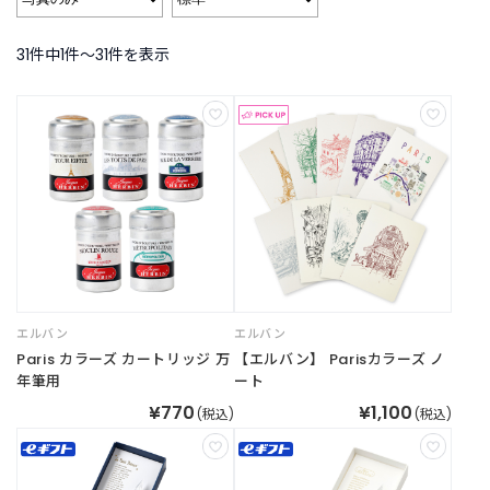
B
R
A
31件中1件〜31件を表示
N
D
ブ
ラ
ン
ド
か
ら
探
す
お
エルバン
エルバン
知
Paris カラーズ カートリッジ 万
【エルバン】 Parisカラーズ ノ
ら
年筆用
ート
せ
¥770
¥1,100
・
(税込)
(税込)
特
集