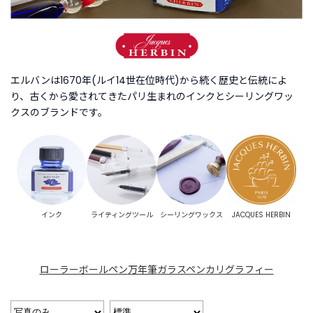
商
品
C
A
T
エルバンは1670年(ルイ14世在位時代)から続く歴史と伝統によ
E
り、古くから愛されてきたパリ生まれのインクとシーリングワッ
G
クスのブランドです。
O
R
Y
カ
テ
ゴ
リ
インク
ライティングツール
シーリングワックス
JACQUES HERBIN
ー
か
ら
探
ローラーボールペン
万年筆
ガラスペン
カリグラフィー
す