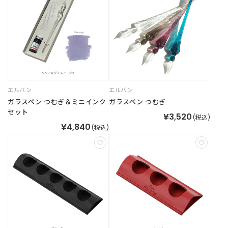
t
a
g
r
a
m
エルバン
エルバン
F
ガラスペン つむぎ＆ミニインク
ガラスペン つむぎ
a
セット
¥3,520
(税込)
c
¥4,840
(税込)
e
b
o
o
k