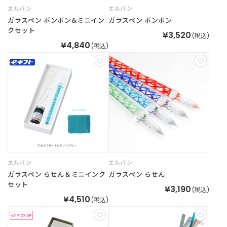
エルバン
エルバン
ガラスペン ボンボン&ミニイン
ガラスペン ボンボン
ご
クセット
¥3,520
利
(税込)
¥4,840
用
(税込)
ガ
イ
ド
よ
く
あ
る
ご
質
エルバン
エルバン
問
ガラスペン らせん＆ミニインク
ガラスペン らせん
セット
¥3,190
(税込)
¥4,510
(税込)
I
n
s