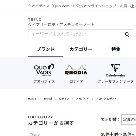
クオバディス（Quo Vadis）公式オンラインショップ お買い上
TREND
ダイアリー
ロディア
メモ
レター
ノート
ブランド
カテゴリー
特集
HOME
Brand
ロディア
メモパッド
ブロック ロディア
CATEGORY
表示切替：
カテゴリーから探す
35件中1件〜35件
Diary