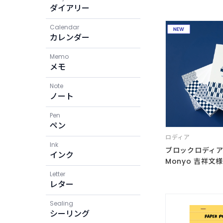
ダイアリー
Calendar
カレンダー
Memo
メモ
Note
ノート
Pen
ペン
ロディア
Ink
ブロックロディア11
インク
Monyo 吉祥文
Letter
レター
Sealing
シーリング