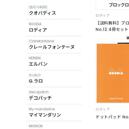
QUO VADIS
クオバディス
ロディア
【送料無料】ブ
RHODIA
No.12 4冊セット
ロディア
¥
Clairefontaine
クレールフォンテーヌ
HERBIN
エルバン
G.LALO
G.ラロ
decopatch
デコパッチ
My mandarine
ロディア
マイマンダリン
ドットパッド No.
MIGNON