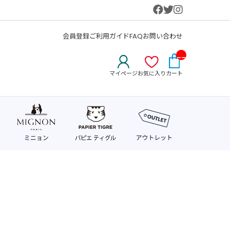
会員登録
ご利用ガイド
FAQ
お問い合わせ
__
IT
マイページ
お気に入り
カート
M_
CN
T_
_