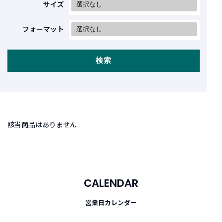
商
サイズ
品
フォーマット
C
A
T
検索
E
G
O
R
Y
カ
該当商品はありません
テ
ゴ
リ
ー
か
ら
CALENDAR
探
す
営業日カレンダー