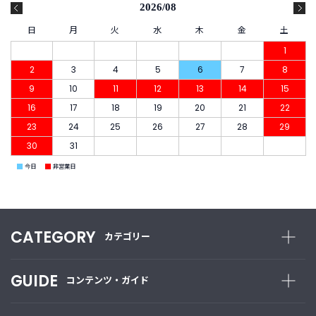
B
2026/08
R
A
日
月
火
水
木
金
土
N
1
D
2
3
4
5
6
7
8
ブ
ラ
9
10
11
12
13
14
15
ン
16
17
18
19
20
21
22
ド
23
24
25
26
27
28
29
か
ら
30
31
探
■
■
今日
非営業日
す
お
知
CATEGORY
カテゴリー
ら
せ
・
GUIDE
コンテンツ・ガイド
特
集