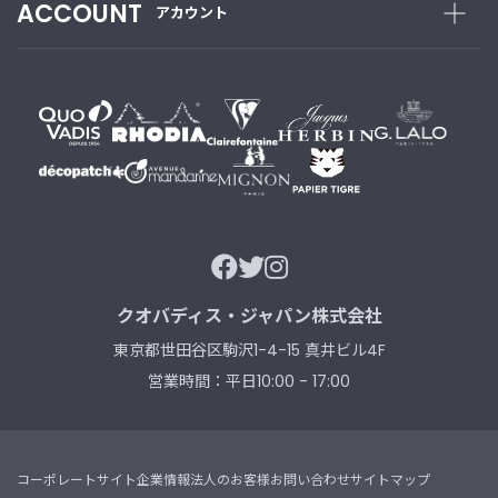
ACCOUNT
アカウント
新
着
商
品
お
す
す
め
商
品
クオバディス・ジャパン株式会社
ギ
東京都世田谷区駒沢1-4-15 真井ビル4F
フ
ト
営業時間：平日10:00 - 17:00
ラ
ッ
ピ
ン
コーポレートサイト
企業情報
法人のお客様
お問い合わせ
サイトマップ
グ