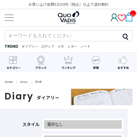
お買い上げ金額5,500円（税込）以上で送料無料
__
IT
M_
CN
T_
_
TREND
ダイアリー
ロディア
メモ
レター
ノート
TREND
ダ
カ
メ
手
デ
イ
レ
モ
紙
コ
ア
ン
レ
リ
ダ
ー
ー
ー
シ
ョ
ン
HOME
Diary
15×21
Diary
最
ダイアリー
近
チ
ェ
ッ
ク
スタイル
し
た