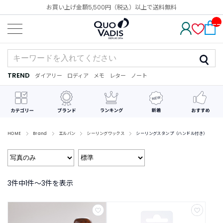
お買い上げ金額5,500円（税込）以上で送料無料
__
IT
M_
CN
T_
_
TREND
ダイアリー
ロディア
メモ
レター
ノート
TREND
ダ
カ
メ
手
デ
イ
レ
モ
紙
コ
ア
ン
レ
リ
ダ
ー
ー
ー
シ
ョ
ン
HOME
Brand
エルバン
シーリングワックス
シーリングスタンプ（ハンドル付き）
最
近
チ
ェ
3件中1件〜3件を表示
ッ
ク
し
た