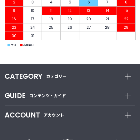
2
3
4
5
6
7
8
新
9
10
11
12
13
14
15
着
16
17
18
19
20
21
22
商
品
23
24
25
26
27
28
29
30
31
お
■
■
今日
非営業日
す
す
め
商
CATEGORY
カテゴリー
品
GUIDE
ギ
コンテンツ・ガイド
フ
ト
ラ
ACCOUNT
アカウント
ッ
ピ
ン
グ