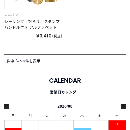
B
R
A
エルバン
N
シーリング（封ろう）スタンプ
D
ハンドル付き アルファベット
ブ
¥3,410
ラ
(税込)
ン
ド
か
ら
3件中1件〜3件を表示
探
す
CALENDAR
お
営業日カレンダー
知
ら
せ
2026/08
・
特
日
月
火
水
木
金
土
集
1