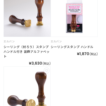
商
品
C
A
T
E
G
O
エルバン
エルバン
R
シーリング（封ろう）スタンプ
シーリングスタンプ ハンドル
Y
ハンドル付き 装飾アルファベッ
¥1,870
(税込)
カ
ト
テ
¥3,630
(税込)
ゴ
リ
ー
か
ら
探
す