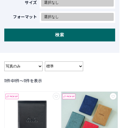
商
サイズ
品
フォーマット
C
A
T
検索
E
G
O
R
Y
カ
テ
ゴ
11件中1件〜11件を表示
リ
ー
か
ら
探
す