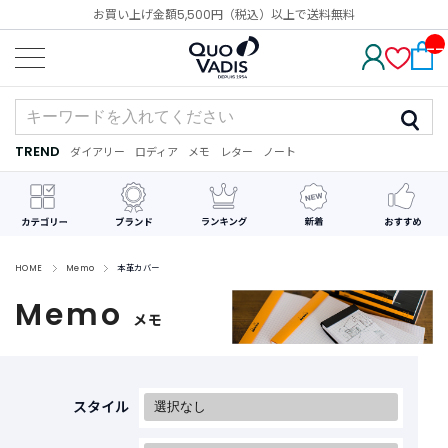
お買い上げ金額5,500円（税込）以上で送料無料
__
IT
M_
CN
T_
_
TREND
ダイアリー
ロディア
メモ
レター
ノート
TREND
ダ
カ
メ
手
デ
イ
レ
モ
紙
コ
ア
ン
レ
リ
ダ
ー
ー
ー
シ
ョ
ン
HOME
Memo
本革カバー
Memo
最
メモ
近
チ
ェ
ッ
ク
スタイル
し
た