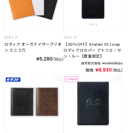
ご
利
用
ガ
ロディア
ロディア
イ
ロディア オーガナイザーブリオ
【30％OFF】Atelier St Loup
ド
ン ミニ３穴
ロディア13カバー アトリエ・サ
ン・ルー【数量限定】
¥5,280
(税込)
よ
通常販売価格:
¥9,900
(税込)
く
¥6,930
価格:
(税込)
あ
る
ご
質
問
I
n
s