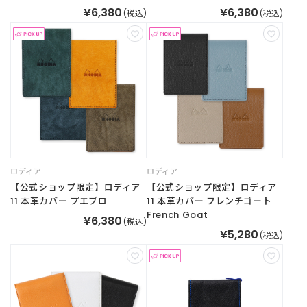
¥6,380
¥6,380
(税込)
(税込)
新
着
商
品
お
す
す
め
商
品
ロディア
ロディア
【公式ショップ限定】ロディア
【公式ショップ限定】ロディア
11 本革カバー プエブロ
11 本革カバー フレンチゴート
ギ
French Goat
¥6,380
フ
(税込)
¥5,280
ト
(税込)
ラ
ッ
ピ
ン
グ