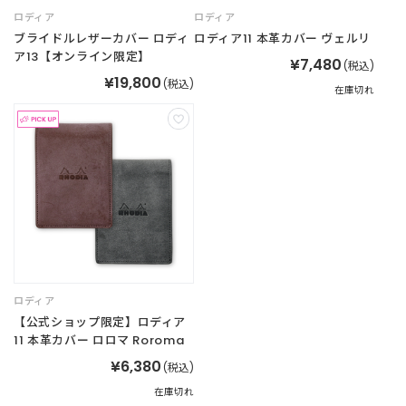
t
ロディア
ロディア
a
ブライドルレザーカバー ロディ
ロディア11 本革カバー ヴェルリ
g
ア13【オンライン限定】
¥7,480
(税込)
r
¥19,800
(税込)
a
在庫切れ
m
F
a
c
e
b
o
o
ロディア
k
【公式ショップ限定】ロディア
11 本革カバー ロロマ Roroma
¥6,380
(税込)
在庫切れ