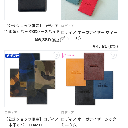
B
R
A
N
D
【公式ショップ限定】ロディア
ロディア
ブ
11 本革カバー 茶芯ホースハイド
ロディア オーガナイザー ヴィー
ラ
ヴ ミニ３穴
¥6,380
(税込)
ン
¥4,180
(税込)
ド
か
ら
探
す
お
知
ら
せ
・
ロディア
ロディア
特
【公式ショップ限定】ロディア
ロディア オーガナイザーシック
集
11 本革カバー CAMO
ミニ３穴