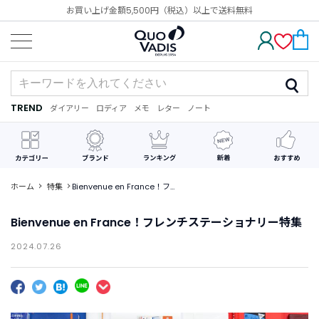
お買い上げ金額5,500円（税込）以上で送料無料
TREND
ダイアリー
ロディア
メモ
レター
ノート
TREND
ダ
ロ
メ
レ
ノ
イ
デ
モ
タ
ー
ア
ィ
ー
ト
リ
ア
ー
ホーム
特集
Bienvenue en France！フ
レンチステーショナリー特集
CATEGORY
カ
Bienvenue en France！フレンチステーショナリー特集
テ
ゴ
2024.07.26
リ
ー
か
ら
探