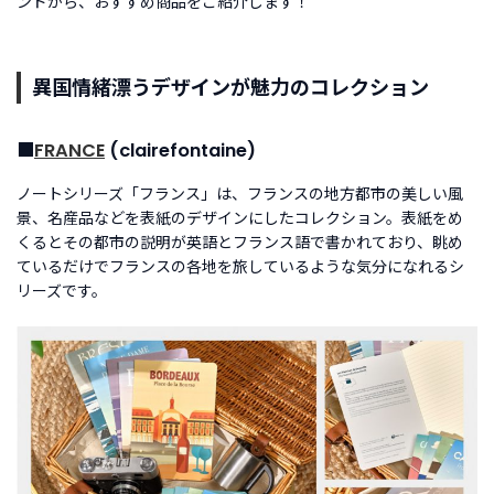
ンドから、おすすめ商品をご紹介します！
着
商
品
異国情緒漂うデザインが魅力のコレクション
お
す
■
FRANCE
(clairefontaine)
す
め
ノートシリーズ「フランス」は、フランスの地方都市の美しい風
商
景、名産品などを表紙のデザインにしたコレクション。表紙をめ
品
くるとその都市の説明が英語とフランス語で書かれており、眺め
ているだけでフランスの各地を旅しているような気分になれるシ
リーズです。
ギ
フ
ト
ラ
ッ
ピ
ン
グ