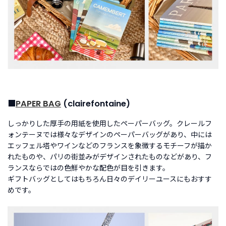
ご
利
用
ガ
イ
ド
よ
く
■
PAPER BAG
(clairefontaine)
あ
る
しっかりした厚手の用紙を使用したペーパーバッグ。クレールフ
ご
ォンテーヌでは様々なデザインのペーパーバッグがあり、中には
質
エッフェル塔やワインなどのフランスを象徴するモチーフが描か
問
れたものや、パリの街並みがデザインされたものなどがあり、フ
ランスならではの色鮮やかな配色が目を引きます。
ギフトバッグとしてはもちろん日々のデイリーユースにもおすす
Instagram
めです。