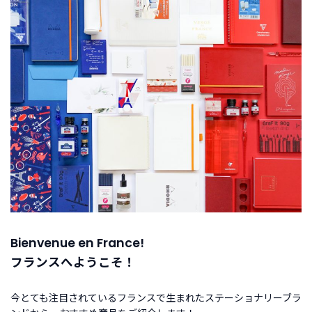
す
BRAND
ブ
ラ
ン
ド
か
ら
探
す
お
知
ら
せ・
Bienvenue en France!
特
フランスへようこそ！
集
今とても注目されているフランスで生まれたステーショナリーブラ
新