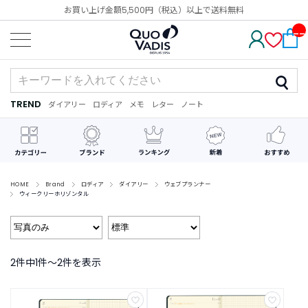
お買い上げ金額5,500円（税込）以上で送料無料
__
IT
M_
CN
T_
_
TREND
ダイアリー
ロディア
メモ
レター
ノート
TREND
ダ
カ
メ
手
デ
イ
レ
モ
紙
コ
ア
ン
レ
リ
ダ
ー
ー
ー
シ
ョ
ン
HOME
Brand
ロディア
ダイアリー
ウェブプランナー
ウィークリーホリゾンタル
最
近
チ
ェ
ッ
2件中1件〜2件を表示
ク
し
た