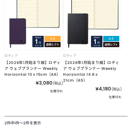
商
品
C
A
T
E
G
O
ロディア
ロディア
R
【2026年1月始まり版】ロディ
【2026年1月始まり版】ロディ
Y
ア ウェブプランナー Weekly
ア ウェブプランナー Weekly
カ
Horizontal 10ｘ15cm（A6）
Horizontal 14.8ｘ
テ
21cm（A5）
ゴ
¥3,080
(税込)
リ
¥4,180
(税込)
在庫切れ
ー
在庫切れ
か
ら
探
す
2件中1件〜2件を表示