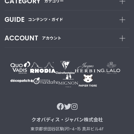
CATEGORY
カテゴリー
新
着
GUIDE
コンテンツ・ガイド
商
品
ACCOUNT
アカウント
お
す
す
め
商
品
ギ
フ
ト
ラ
ッ
クオバディス・ジャパン株式会社
ピ
ン
東京都世田谷区駒沢1-4-15 真井ビル4F
グ