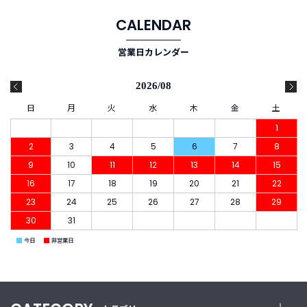
B
R
CALENDAR
A
N
営業日カレンダー
D
ブ
ラ
2026/08
ン
日
月
火
水
木
金
土
ド
か
1
ら
2
3
4
5
6
7
8
探
9
10
11
12
13
14
15
す
16
17
18
19
20
21
22
23
24
25
26
27
28
29
お
知
30
31
ら
■
■
今日
非営業日
せ
・
特
集