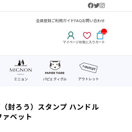
会員登録
ご利用ガイド
FAQ
お問い合わせ
__
IT
マイページ
お気に入り
カート
M_
CN
T_
_
（封ろう）スタンプ ハンドル
ファベット