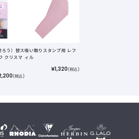
封ろう）替ス
吸い取りスタンプ用 レフ
フ クリスマ
ィル
¥1,320
(税込)
2,200
(税込)