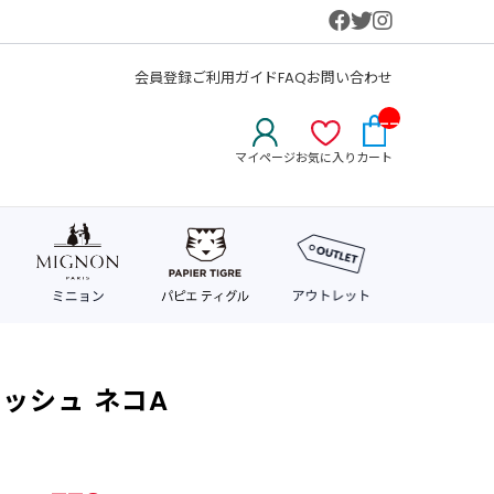
会員登録
ご利用ガイド
FAQ
お問い合わせ
__
IT
マイページ
お気に入り
カート
M_
CN
T_
_
ッシュ ネコA