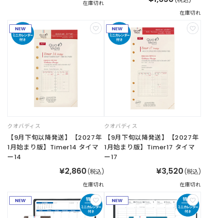
在庫切れ
在庫切れ
ご
利
用
ガ
イ
ド
よ
く
あ
クオバディス
クオバディス
る
【9月下旬以降発送】【2027年
【9月下旬以降発送】【2027年
ご
1月始まり版】Timer14 タイマ
1月始まり版】Timer17 タイマ
質
ー14
ー17
問
¥2,860
¥3,520
(税込)
(税込)
在庫切れ
在庫切れ
I
n
s