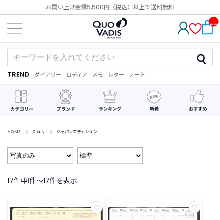
お買い上げ金額5,500円（税込）以上で送料無料
__
IT
M_
CN
T_
_
TREND
ダイアリー
ロディア
メモ
レター
ノート
TREND
ダ
カ
メ
手
デ
イ
レ
モ
紙
コ
ア
ン
レ
リ
ダ
ー
ー
ー
シ
ョ
ン
HOME
Diary
ジャパンエディション
最
近
チ
ェ
17件中1件〜17件を表示
ッ
ク
し
た