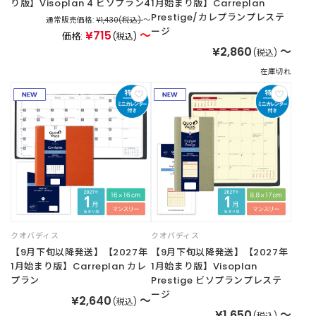
り版】Visoplan 4 ビソプラン4
1月始まり版】Carreplan
Prestige/カレプランプレステ
新
通常販売価格:
¥1,430
(税込)
～
ージ
着
¥715
～
価格:
(税込)
商
¥2,860
～
(税込)
品
在庫切れ
お
す
す
め
商
品
ギ
フ
クオバディス
クオバディス
ト
【9月下旬以降発送】【2027年
【9月下旬以降発送】【2027年
ラ
1月始まり版】Carreplan カレ
1月始まり版】Visoplan
ッ
プラン
Prestige ビソプランプレステ
ピ
ージ
ン
¥2,640
～
(税込)
グ
¥1,650
～
(税込)