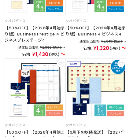
B
R
A
N
クオバディス
クオバディス
D
【50%OFF】【2026年4月始ま
【50%OFF】【2026年4月始ま
ブ
り版】Business Prestige 4 ビ
り版】Business 4 ビジネス4
ラ
ジネスプレステージ4
通常販売価格:
¥2,640
(税込)
～
ン
¥1,320
～
通常販売価格:
¥2,860
(税込)
～
価格:
(税込)
ド
¥1,430
～
価格:
(税込)
か
ら
探
す
お
知
ら
せ
・
特
クオバディス
クオバディス
集
【50%OFF】【2026年4月始ま
【9月下旬以降発送】【2027年