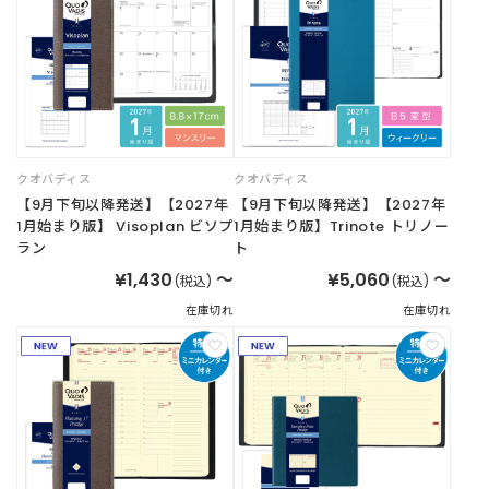
t
a
g
r
a
m
クオバディス
クオバディス
【9月下旬以降発送】【2027年
【9月下旬以降発送】【2027年
F
1月始まり版】 Visoplan ビソプ
1月始まり版】Trinote トリノー
a
ラン
ト
c
e
¥1,430
～
¥5,060
～
(税込)
(税込)
b
在庫切れ
在庫切れ
o
o
k