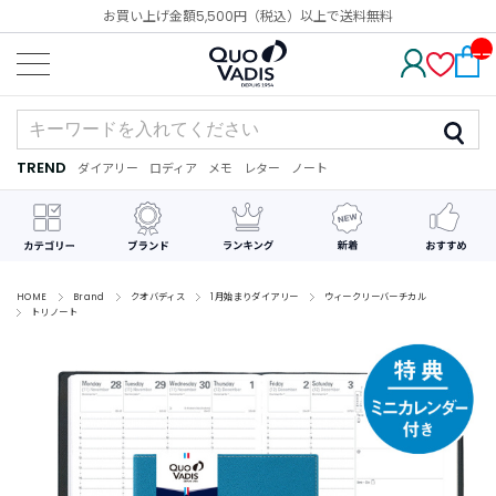
お買い上げ金額5,500円（税込）以上で送料無料
__
IT
M_
CN
T_
_
TREND
ダイアリー
ロディア
メモ
レター
ノート
TREND
ダ
カ
メ
手
デ
イ
レ
モ
紙
コ
ア
ン
レ
リ
ダ
ー
ー
ー
シ
ョ
ン
HOME
Brand
クオバディス
1月始まりダイアリー
ウィークリーバーチカル
トリノート
最
近
チ
ェ
ッ
ク
し
た