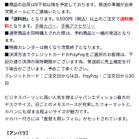
■商品の出荷は9下旬以降を予定しております。発送の準備が出来
次第メールにてご連絡いたします。
ご
■
「送料別」
となります。5,500円（税込）以上のご注文で
送料無
利
料
となります。
手帳カバー
、
手帳アクセサリー
用
■通常商品を同時購入された際は、予約商品と一緒の発送となり
ガ
ます。
イ
ド
■特典カレンダーは無くなり次第終了となります。
■決済方法でクレジットカードかPayPayをご選択のお客様は、下
記の通り決済の保持期限がございます為、発送前に売上確定を行
よ
う場合がございます。予めご了承ください。
く
クレジットカード：ご注文日から14日、PayPay：ご注文日から30
あ
日
る
ご
質
ビジネスパーソンに高い人気を誇るジャパンエディション最大の
問
デスクサイズ。日ごとのメモスペースが充実したフォーマットと、
カバンにも収まる程よいサイズが魅力です。
※カバー付きには「差替え用レフィル」がセットされています。
I
n
【アンパラ】
s