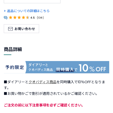
新
返品についての詳細はこちら
着
商
4.5
(10件)
品
お
す
す
商品詳細
め
商
品
ギ
フ
■ダイアリーと
クオバディス商品
を同時購入で10％OFFとなりま
ト
す。
ラ
■お買い物かごで割引が適用されているかご確認ください。
ッ
ピ
ご注文の前に以下注意事項を必ずご確認ください。
ン
グ