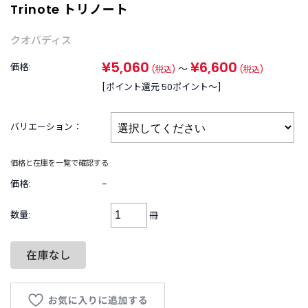
B
Trinote トリノート
R
A
クオバディス
N
D
¥5,060
¥6,600
価格:
～
(税込)
(税込)
ブ
ラ
[ポイント還元 50ポイント〜]
ン
ド
バリエーション：
か
ら
探
価格と在庫を一覧で確認する
す
価格:
−
お
数量:
冊
知
ら
せ
・
特
集