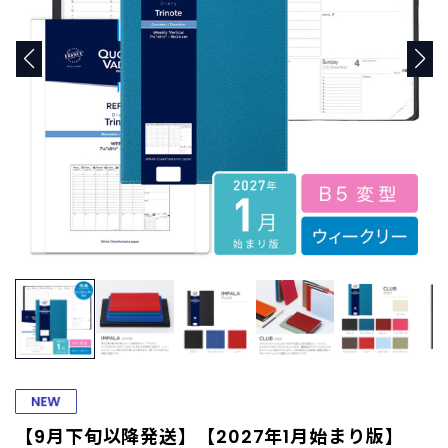
商
品
C
A
T
E
G
O
R
Y
カ
テ
ゴ
リ
ー
か
ら
探
す
【9月下旬以降発送】【2027年1月始まり版】