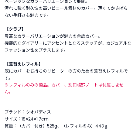
ベーシックなカラーバリエーションで展開。
t
汚れに強く耐久性の高いビニール素材のカバー。薄くてかさばら
a
ない手軽さも魅力です。
g
r
【クラブ】
a
m
豊富なカラーバリエーションが魅力の合皮カバー。
機能的なダイアリーにアクセントとなるステッチが、カジュアルな
ファッション性をプラスします。
F
【差替えレフィル】
a
既にカバーをお持ちのリピーターの方のための差替えレフィルで
c
e
す。
b
※レフィルのみの商品。カバー、別冊横罫ノートは付属しませ
o
ん。
o
k
ブランド：クオバディス
サイズ：18×24×1.7cm
質量：（カバー付き）525g、（レフィルのみ）443ｇ