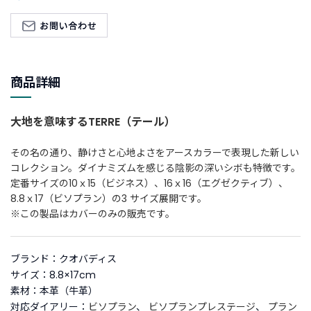
新
着
商
品
商品詳細
お
す
大地を意味するTERRE（テール）
す
め
その名の通り、静けさと心地よさをアースカラーで表現した新しい
商
コレクション。ダイナミズムを感じる陰影の深いシボも特徴です。
品
定番サイズの10ｘ15（ビジネス）、16ｘ16（エグゼクティブ）、
8.8ｘ17（ビソプラン）の3 サイズ展開です。
ギ
※この製品はカバーのみの販売です。
フ
ト
ラ
ブランド：クオバディス
ッ
サイズ：8.8×17cm
ピ
素材：本革（牛革）
ン
対応ダイアリー：
ビソプラン
、
ビソプランプレステージ
、
プラン
グ