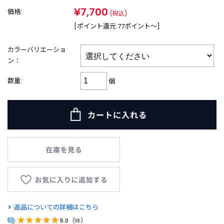
B
¥7,700
R
価格:
(税込)
A
[ポイント還元 77ポイント〜]
N
D
カラーバリエーショ
ブ
ン：
ラ
ン
数量:
個
ド
か
ら
探
す
お
知
ら
せ
・
特
返品についての詳細はこちら
集
5.0
(1件)