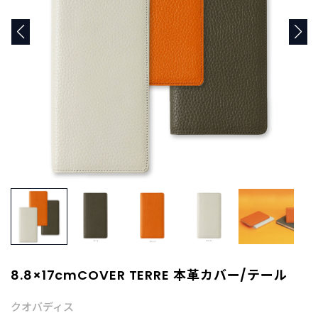
商
品
C
A
T
E
G
O
R
Y
カ
テ
ゴ
リ
ー
か
ら
探
8.8×17cmCOVER TERRE 本革カバー/テール
す
クオバディス