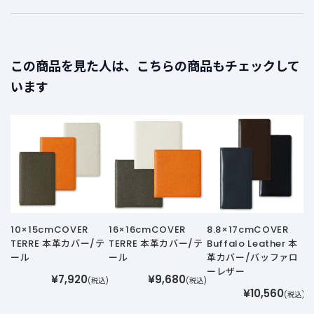
この商品を見た人は、こちらの商品もチェックして
います
【
8
P
10×15cmCOVER
16×16cmCOVER
8.8×17cmCOVER
TERRE 本革カバー/テ
TERRE 本革カバー/テ
Buffalo Leather 本
ール
ール
革カバー/バッファロ
ーレザー
¥7,920
¥9,680
(税込)
(税込)
¥10,560
(税込)