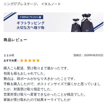
ニング17プレステージ
、
イタルノート
ご
利
用
ガ
イ
ド
商品レビュー
よ
く
ままみ様
投稿日：
2026年06月02日
あ
おすすめ度：
る
購入こら配送、受け取りまで速かったです。
ご
質
包装も箱もおしゃれでした。
問
難点は、段ボールがかなり大きかったことです。
手帳を購入したので、ポストインサイズで届くかと思っていまし
たが、対面受け取り指定でした。
営業所受け取りへ変更できなかったことが残念でした。
I
家族が受け取れたので結果オーライでしたが
n
s