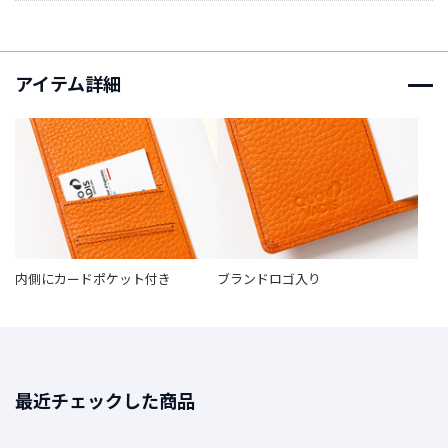
t
a
g
r
アイテム詳細
a
m
F
a
c
e
b
内側にカードポケット付き
ブランドロゴ入り
o
o
k
最近チェックした商品