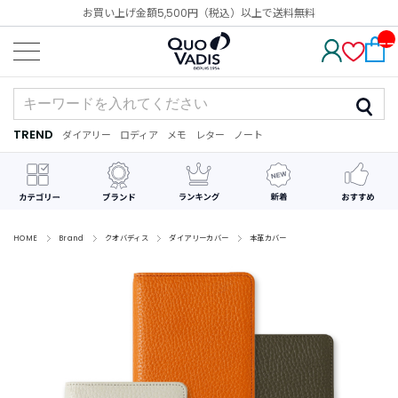
お買い上げ金額5,500円（税込）以上で送料無料
__
IT
M_
CN
T_
_
TREND
ダイアリー
ロディア
メモ
レター
ノート
TREND
ダ
カ
メ
手
デ
イ
レ
モ
紙
コ
ア
ン
レ
リ
ダ
ー
ー
ー
シ
ョ
ン
HOME
Brand
クオバディス
ダイアリーカバー
本革カバー
最
近
チ
ェ
ッ
ク
し
た