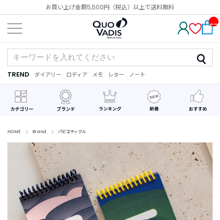
お買い上げ金額5,500円（税込）以上で送料無料
__
IT
M_
CN
T_
_
TREND
ダイアリー
ロディア
メモ
レター
ノート
TREND
ダ
カ
メ
手
デ
イ
レ
モ
紙
コ
ア
ン
レ
リ
ダ
ー
ー
ー
シ
ョ
ン
HOME
Brand
パピエティグル
最
近
チ
ェ
ッ
ク
し
た