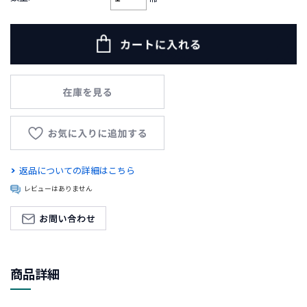
新
着
商
品
お
す
す
め
商
品
返品についての詳細はこちら
レビューはありません
ギ
フ
ト
ラ
ッ
商品詳細
ピ
ン
グ