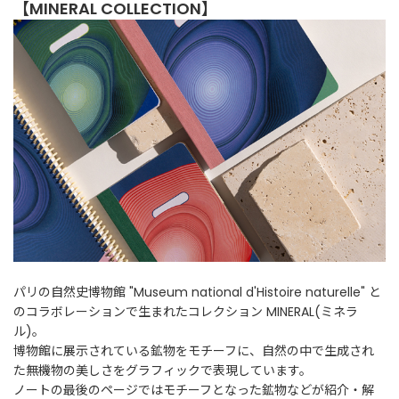
【MINERAL COLLECTION】
ご
利
用
ガ
イ
ド
よ
く
あ
る
ご
質
パリの自然史博物館 "Museum national d'Histoire naturelle" と
問
のコラボレーションで生まれたコレクション MINERAL(ミネラ
ル)。
博物館に展示されている鉱物をモチーフに、自然の中で生成され
I
た無機物の美しさをグラフィックで表現しています。
n
ノートの最後のページではモチーフとなった鉱物などが紹介・解
s