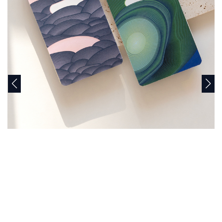
商
品
C
A
T
E
G
O
R
Y
カ
テ
ゴ
リ
ー
か
ら
探
す