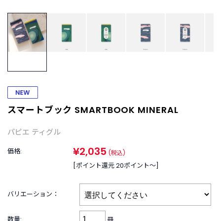
B
R
A
N
D
ブ
ラ
ン
ド
か
ら
スマートブック SMARTBOOK MINERAL
探
す
パピエ ティグル
お
¥2,035
価格:
(税込)
知
[ポイント還元 20ポイント〜]
ら
せ
・
バリエーション：
特
集
数量:
冊