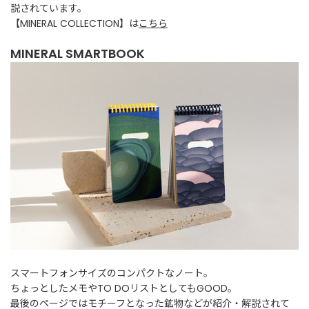
説されています。
t
【MINERAL COLLECTION】は
こちら
a
g
MINERAL SMARTBOOK
r
a
m
F
a
c
e
b
o
o
k
スマートフォンサイズのコンパクトなノート。
ちょっとしたメモやTO DOリストとしてもGOOD。
最後のページではモチーフとなった鉱物などが紹介・解説されて