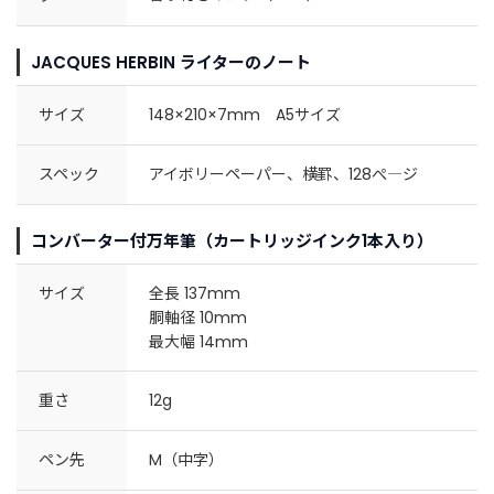
JACQUES HERBIN ライターのノート
サイズ
148×210×7mm A5サイズ
スペック
アイボリーペーパー、横罫、128ぺ―ジ
コンバーター付万年筆（カートリッジインク1本入り）
サイズ
全長 137mm
胴軸径 10mm
最大幅 14mm
重さ
12g
ペン先
M（中字）