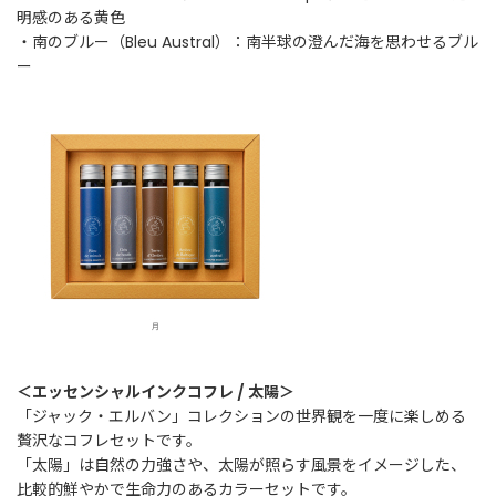
明感のある黄色
t
a
・南のブルー（Bleu Austral）：南半球の澄んだ海を思わせるブル
g
ー
r
a
m
F
a
c
e
b
o
o
k
＜エッセンシャルインクコフレ / 太陽＞
「ジャック・エルバン」コレクションの世界観を一度に楽しめる
贅沢なコフレセットです。
「太陽」は自然の力強さや、太陽が照らす風景をイメージした、
比較的鮮やかで生命力のあるカラーセットです。