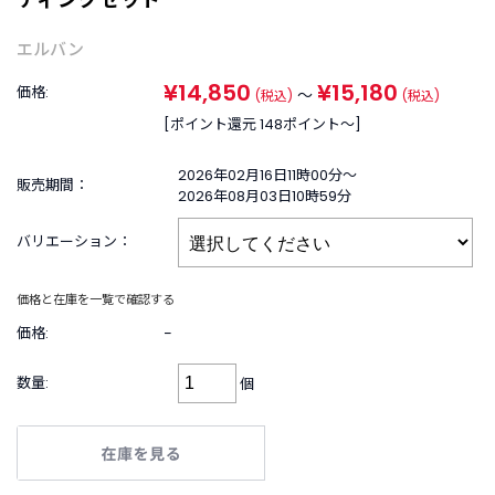
B
R
A
エルバン
N
¥14,850
¥15,180
D
価格:
～
(税込)
(税込)
ブ
[ポイント還元 148ポイント〜]
ラ
ン
2026年02月16日11時00分〜
ド
販売期間：
2026年08月03日10時59分
か
ら
バリエーション：
探
す
価格と在庫を一覧で確認する
お
価格:
−
知
ら
数量:
個
せ
・
特
集