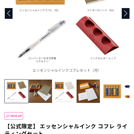
商
品
C
A
T
E
G
O
R
Y
カ
テ
ゴ
リ
ー
か
ら
探
す
【公式限定】 エッセンシャルインク コフレ ライ
ティングセット