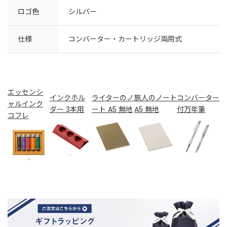
ロゴ色
シルバー
仕様
コンバーター・カートリッジ両用式
エッセンシ
インクホル
ライターのノ
旅人のノート
コンバーター
ャルインク
ダー 3本用
ート A5 無地
A5 無地
付万年筆
コフレ