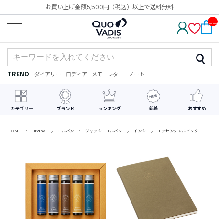
お買い上げ金額5,500円（税込）以上で送料無料
__
IT
M_
CN
T_
_
TREND
ダイアリー
ロディア
メモ
レター
ノート
TREND
ダ
カ
メ
手
デ
イ
レ
モ
紙
コ
ア
ン
レ
リ
ダ
ー
ー
ー
シ
ョ
ン
HOME
Brand
エルバン
ジャック・エルバン
インク
エッセンシャルインク
最
近
チ
ェ
ッ
ク
し
た