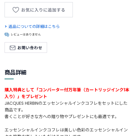
新
着
商
返品についての詳細はこちら
品
レビューはありません
お
す
す
め
商
商品詳細
品
購入特典として「コンバーター付万年筆（カートリッジインク1本
ギ
入り）」をプレゼント
フ
JACQUES HERBINのエッセンシャルインクコフレをセットにした
ト
商品です。
ラ
ッ
書くことが好きな方への贈り物やプレゼントにも最適です。
ピ
ン
エッセンシャルインクコフレは美しい色彩のエッセンシャルイン
グ