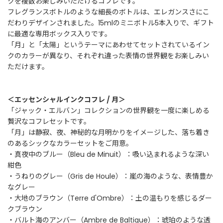
クを複数お楽しみいただけるコフレです。
フレグランスボトルのような細長のボトルは、エレガンスさにこ
だわりデザインされました。15mlのミニボトル5本入りで、ギフト
ご
に最適な専用ボックス入りです。
利
「月」と「太陽」というテーマにあわせてセットされているイン
用
ガ
クのカラーが異なり、それぞれ違った表情の世界観をお楽しみい
イ
ただけます。
ド
＜エッセンシャルインクコフレ / 月＞
よ
「ジャック・エルバン」コレクションの世界観を一度に楽しめる
く
贅沢なコフレセットです。
あ
「月」は静寂、夜、神秘的な月明かりをイメージした、落ち着き
る
のあるシックなカラーセットをご用意。
ご
質
・真夜中のブルー（Bleu de Minuit）：吸い込まれるような深い
問
紺色
・うねりのグレー（Gris de Houle）：嵐の海のような、表情豊か
なグレー
・大地のブラウン（Terre d'Ombre）：土の温もりを感じるダー
I
クブラウン
n
・バルト海のアンバー（Ambre de Baltique）：琥珀のような透
s