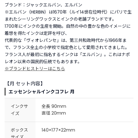
ブランド：ジャックエルバン、エルバン
※エルバン（HERBIN）は1670年（ルイ14世在位時代）にパリで生
まれたシーリングワックスとインクの老舗ブランドです。
1700年にインクの生産を開始。自然の中の豊かな色のイメージに
着想を得たインクは定評を呼び、
代表的な「ヴィオレパンセ」は、第三共和政時代から1966年ま
で、フランス全土の小学校で指定色として愛用されてきました。
フランス人が最初に指名するインクは「エルバン」。これはナポ
レオン以来の国民的伝統でもあります。
※ブランドヒストリーはこちら
【月 セット内容】
エッセンシャルインクコフレ 月
インクサ
全長 90mm
直径 20mm
イズ
ボックス
140×177×22mm
サイズ