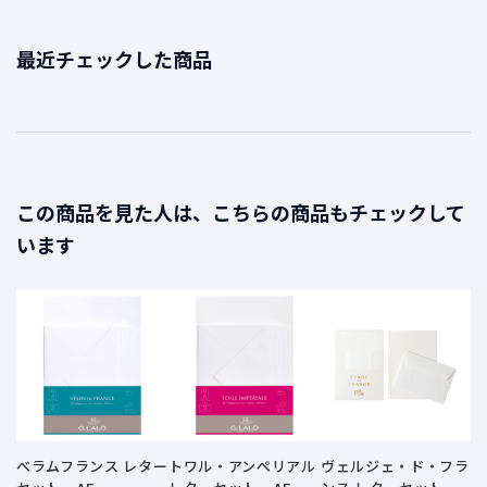
ご
最近チェックした商品
利
用
ガ
イ
ド
この商品を見た人は、こちらの商品もチェックして
よ
います
く
あ
る
ご
質
問
I
n
べラムフランス レター
トワル・アンぺリアル
ヴェルジェ・ド・フラ
s