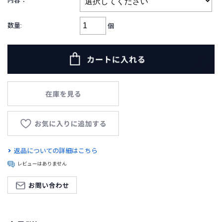
内容：
B
R
A
数量:
個
N
D
ブ
ラ
ン
ド
か
ら
探
す
お
返品についての詳細はこちら
知
レビューはありません
ら
せ
・
特
集