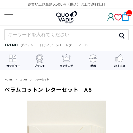
お買い上げ金額5,500円（税込）以上で送料無料
__
IT
M_
CN
T_
_
TREND
ダイアリー
ロディア
メモ
レター
ノート
TREND
ダ
カ
メ
手
デ
イ
レ
モ
紙
コ
ア
ン
レ
リ
ダ
ー
ー
ー
シ
ョ
ン
HOME
Letter
レターセット
べラムコットン レターセット A5
最
近
チ
ェ
ッ
ク
し
た