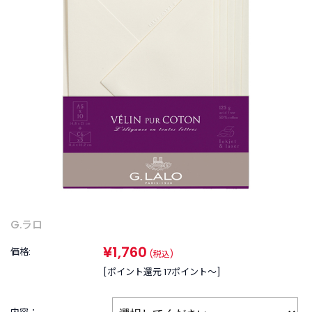
商
品
C
A
T
E
G
O
R
Y
カ
テ
ゴ
リ
ー
G.ラロ
か
ら
¥1,760
価格:
(税込)
探
[ポイント還元 17ポイント〜]
す