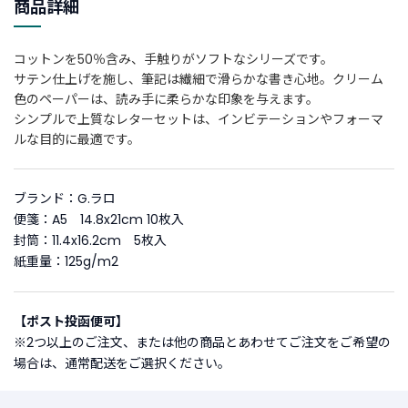
商品詳細
新
着
コットンを50％含み、手触りがソフトなシリーズです。
商
サテン仕上げを施し、筆記は繊細で滑らかな書き心地。クリーム
品
色のペーパーは、読み手に柔らかな印象を与えます。
シンプルで上質なレターセットは、インビテーションやフォーマ
お
ルな目的に最適です。
す
す
め
ブランド：G.ラロ
商
便箋：A5 14.8x21cm 10枚入
品
封筒：11.4x16.2cm 5枚入
紙重量：125g/m2
ギ
フ
ト
【ポスト投函便可】
ラ
※2つ以上のご注文、または他の商品とあわせてご注文をご希望の
ッ
場合は、通常配送をご選択ください。
ピ
ン
グ