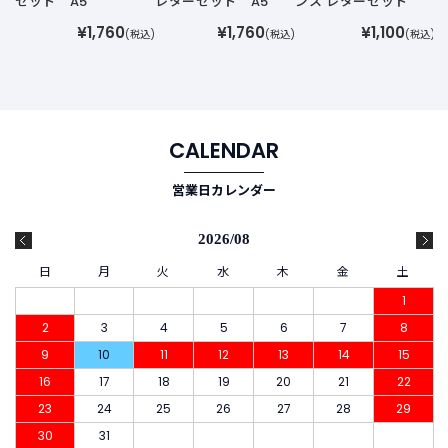
セット A5
レターセット A5
ンス レターセット
t
¥1,760
¥1,760
¥1,100
(税込)
(税込)
(税込)
a
g
r
a
m
CALENDAR
営業日カレンダー
F
a
c
2026/08
e
日
月
火
水
木
金
土
b
o
1
o
2
3
4
5
6
7
8
k
9
10
11
12
13
14
15
16
17
18
19
20
21
22
23
24
25
26
27
28
29
30
31