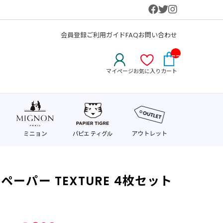
会員登録
ご利用ガイド
FAQ
お問い合わせ
__
IT
マイページ
お気に入り
カート
M_
CN
T_
_
ーパー TEXTURE 4枚セット