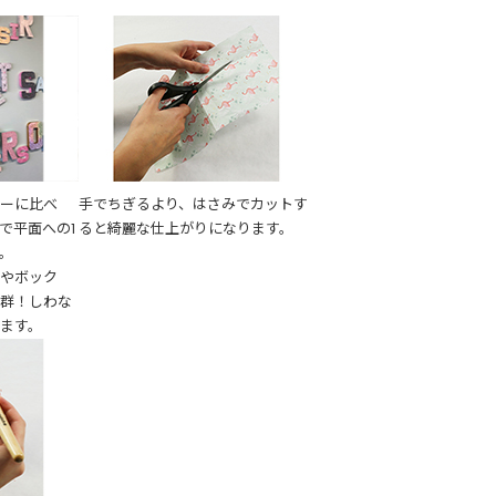
パーに比べ
手でちぎるより、はさみでカットす
で平面への1
ると綺麗な仕上がりになります。
。
ュやボック
抜群！しわな
ます。