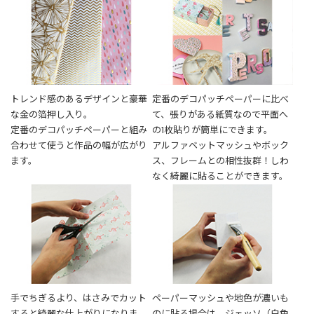
t
a
g
r
a
m
トレンド感のあるデザインと豪華
定番のデコパッチペーパーに比べ
な金の箔押し入り。
て、張りがある紙質なので平面へ
定番のデコパッチペーパーと組み
の1枚貼りが簡単にできます。
F
合わせて使うと作品の幅が広がり
アルファベットマッシュやボック
a
ます。
ス、フレームとの相性抜群！しわ
c
なく綺麗に貼ることができます。
e
b
o
o
k
手でちぎるより、はさみでカット
ペーパーマッシュや地色が濃いも
すると綺麗な仕上がりになりま
のに貼る場合は、ジェッソ（白色