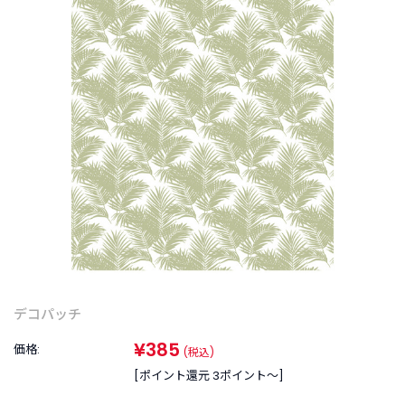
商
品
C
A
T
E
G
O
R
Y
カ
テ
ゴ
リ
ー
か
デコパッチ
ら
探
¥385
価格:
(税込)
す
[ポイント還元 3ポイント〜]