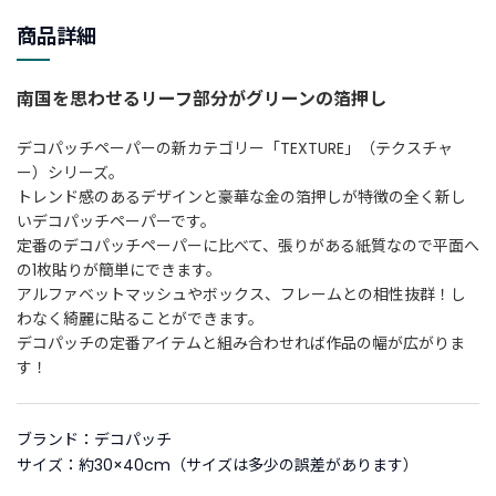
新
商品詳細
着
商
南国を思わせるリーフ部分がグリーンの箔押し
品
デコパッチペーパーの新カテゴリー「TEXTURE」（テクスチャ
お
ー）シリーズ。
す
トレンド感のあるデザインと豪華な金の箔押しが特徴の全く新し
す
いデコパッチペーパーです。
め
定番のデコパッチペーパーに比べて、張りがある紙質なので平面へ
商
の1枚貼りが簡単にできます。
品
アルファベットマッシュやボックス、フレームとの相性抜群！し
わなく綺麗に貼ることができます。
ギ
デコパッチの定番アイテムと組み合わせれば作品の幅が広がりま
フ
す！
ト
ラ
ッ
ブランド：デコパッチ
ピ
サイズ：約30×40cm（サイズは多少の誤差があります）
ン
グ