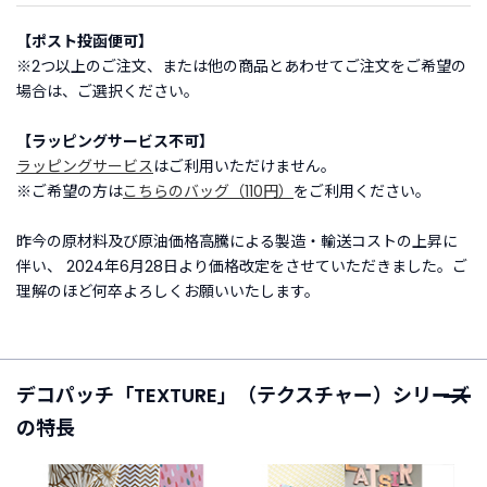
【ポスト投函便可】
ご
※2つ以上のご注文、または他の商品とあわせてご注文をご希望の
利
場合は、ご選択ください。
用
ガ
【ラッピングサービス不可】
イ
ド
ラッピングサービス
はご利用いただけません。
※ご希望の方は
こちらのバッグ（110円）
をご利用ください。
よ
昨今の原材料及び原油価格高騰による製造・輸送コストの上昇に
く
伴い、 2024年6月28日より価格改定をさせていただきました。ご
あ
理解のほど何卒よろしくお願いいたします。
る
ご
質
問
デコパッチ「TEXTURE」（テクスチャー）シリーズ
の特長
I
n
s