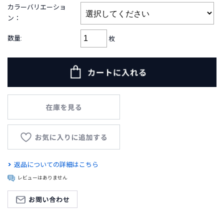
B
カラーバリエーショ
R
ン：
A
N
数量:
枚
D
ブ
ラ
ン
ド
か
ら
探
す
お
知
返品についての詳細はこちら
ら
レビューはありません
せ
・
特
集