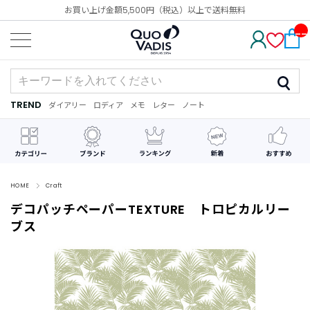
お買い上げ金額5,500円（税込）以上で送料無料
__
IT
M_
CN
T_
_
TREND
ダイアリー
ロディア
メモ
レター
ノート
TREND
ダ
カ
メ
手
デ
イ
レ
モ
紙
コ
ア
ン
レ
リ
ダ
ー
ー
ー
シ
ョ
ン
HOME
Craft
デコパッチペーパーTEXTURE トロピカルリー
最
近
ブス
チ
ェ
ッ
ク
し
た