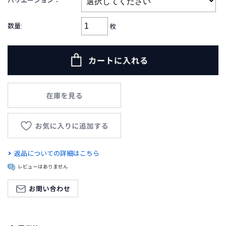
バリエーション：
B
R
A
数量:
枚
N
D
ブ
ラ
ン
ド
か
ら
探
す
お
返品についての詳細はこちら
知
レビューはありません
ら
せ
・
特
集