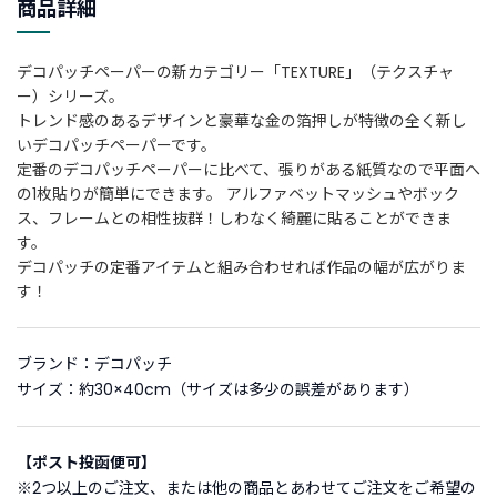
商品詳細
新
着
デコパッチペーパーの新カテゴリー「TEXTURE」（テクスチャ
商
ー）シリーズ。
品
トレンド感のあるデザインと豪華な金の箔押しが特徴の全く新し
いデコパッチペーパーです。
お
定番のデコパッチペーパーに比べて、張りがある紙質なので平面へ
す
の1枚貼りが簡単にできます。 アルファベットマッシュやボック
す
ス、フレームとの相性抜群！しわなく綺麗に貼ることができま
め
す。
商
デコパッチの定番アイテムと組み合わせれば作品の幅が広がりま
品
す！
ギ
フ
ブランド：デコパッチ
ト
サイズ：約30×40cm（サイズは多少の誤差があります）
ラ
ッ
ピ
【ポスト投函便可】
ン
※2つ以上のご注文、または他の商品とあわせてご注文をご希望の
グ