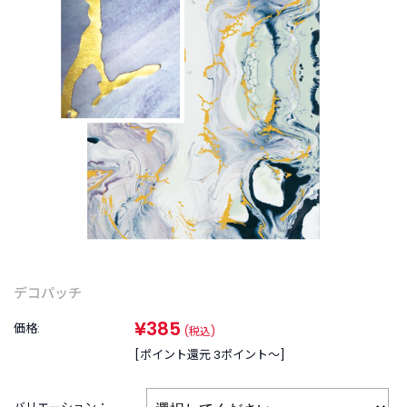
商
品
C
A
T
E
G
O
R
Y
カ
テ
ゴ
リ
ー
デコパッチ
か
ら
¥385
価格:
(税込)
探
[ポイント還元 3ポイント〜]
す