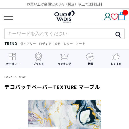
お買い上げ金額5,500円（税込）以上で送料無料
__
IT
M_
CN
T_
_
TREND
ダイアリー
ロディア
メモ
レター
ノート
TREND
ダ
カ
メ
手
デ
イ
レ
モ
紙
コ
ア
ン
レ
リ
ダ
ー
ー
ー
シ
ョ
ン
HOME
Craft
デコパッチペーパーTEXTURE マーブル
最
近
チ
ェ
ッ
ク
し
た