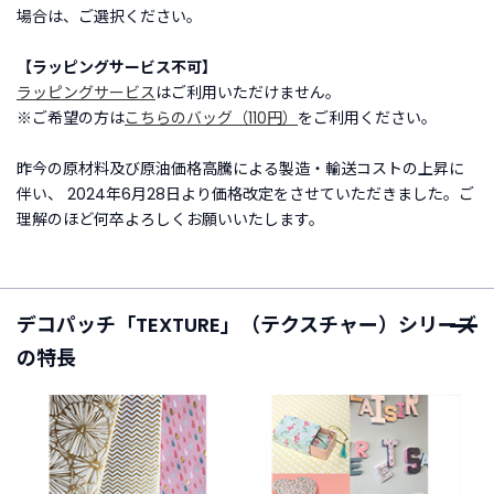
場合は、ご選択ください。
ご
【ラッピングサービス不可】
利
ラッピングサービス
はご利用いただけません。
用
※ご希望の方は
こちらのバッグ（110円）
をご利用ください。
ガ
イ
ド
昨今の原材料及び原油価格高騰による製造・輸送コストの上昇に
伴い、 2024年6月28日より価格改定をさせていただきました。ご
理解のほど何卒よろしくお願いいたします。
よ
く
あ
る
ご
デコパッチ「TEXTURE」（テクスチャー）シリーズ
質
の特長
問
I
n
s