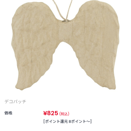
商
品
C
A
T
E
G
O
R
Y
カ
テ
ゴ
リ
ー
か
デコパッチ
ら
探
¥825
価格:
(税込)
す
[ポイント還元 8ポイント〜]