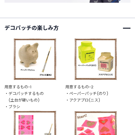
ご
利
デコパッチの楽しみ方
用
ガ
イ
ド
よ
く
あ
る
ご
用意するもの-1
用意するもの-2
質
・デコパッチするもの
・ペーパーパッチ(のり)
問
(土台が硬いもの)
・アクアプロ(ニス)
・ブラシ
I
n
s