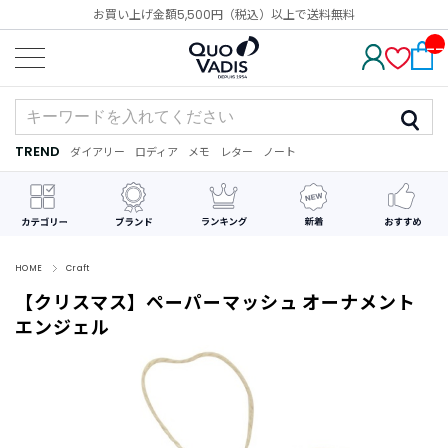
お買い上げ金額5,500円（税込）以上で送料無料
__
IT
M_
CN
T_
_
TREND
ダイアリー
ロディア
メモ
レター
ノート
TREND
ダ
カ
メ
手
デ
イ
レ
モ
紙
コ
ア
ン
レ
リ
ダ
ー
ー
ー
シ
ョ
ン
HOME
Craft
【クリスマス】ペーパーマッシュ オーナメント
最
近
エンジェル
チ
ェ
ッ
ク
し
た