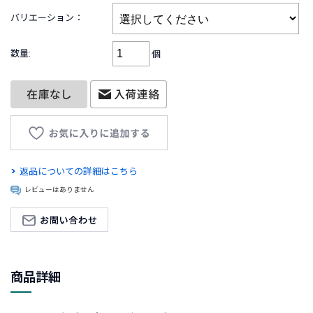
B
R
バリエーション：
A
N
数量:
個
D
ブ
ラ
ン
ド
か
ら
探
す
返品についての詳細はこちら
レビューはありません
お
知
ら
せ
・
商品詳細
特
集