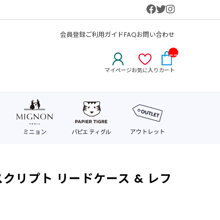
会員登録
ご利用ガイド
FAQ
お問い合わせ
__
IT
マイページ
お気に入り
カート
M_
CN
T_
_
スクリプト リードケース & レフ