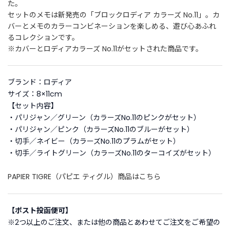
た。
セットのメモは新発売の「ブロックロディア カラーズ No.11」。カ
バーとメモのカラーコンビネーションを楽しめる、遊び心あふれ
ご
利
るコレクションです。
用
※カバーとロディアカラーズ No.11がセットされた商品です。
ガ
イ
ド
ブランド：ロディア
サイズ：8×11cm
【セット内容】
よ
く
・パリジャン／グリーン（カラーズNo.11のピンクがセット）
あ
・パリジャン／ピンク（カラーズNo.11のブルーがセット）
る
・切手／ネイビー（カラーズNo.11のプラムがセット）
ご
・切手／ライトグリーン（カラーズNo.11のターコイズがセット）
質
問
PAPIER TIGRE（パピエ ティグル）商品はこちら
I
【ポスト投函便可】
n
※2つ以上のご注文、または他の商品とあわせてご注文をご希望の
s