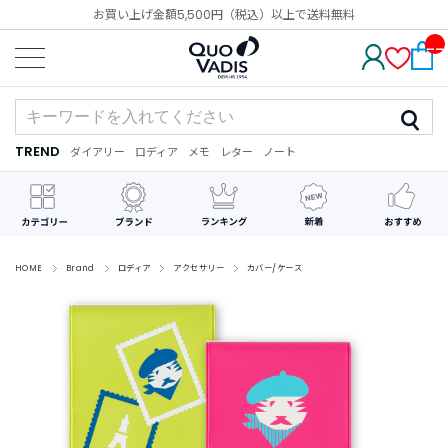
お買い上げ金額5,500円（税込）以上で送料無料
__
IT
M_
CN
T_
_
TREND
ダイアリー
ロディア
メモ
レター
ノート
TREND
ダ
カ
メ
手
デ
イ
レ
モ
紙
コ
ア
ン
レ
リ
ダ
ー
ー
ー
シ
ョ
ン
HOME
Brand
ロディア
アクセサリー
カバー/ケース
最
近
チ
ェ
ッ
ク
し
た