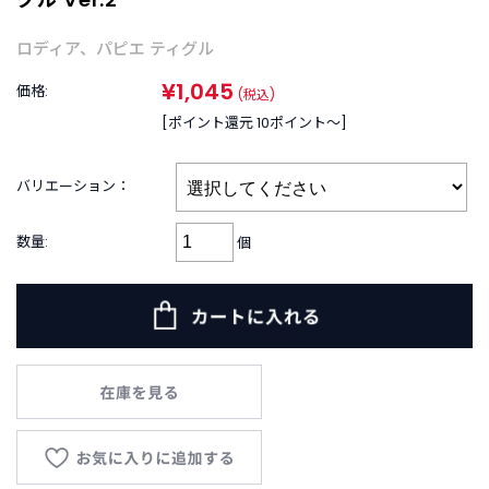
B
R
A
ロディア
、
パピエ ティグル
N
¥1,045
D
価格:
(税込)
ブ
[ポイント還元 10ポイント〜]
ラ
ン
ド
バリエーション：
か
ら
数量:
個
探
す
お
知
ら
せ
・
特
集