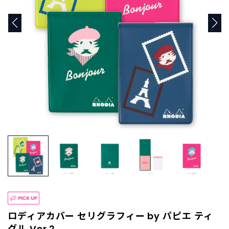
商
品
C
A
T
E
G
O
R
Y
カ
テ
ゴ
リ
ー
か
ら
探
す
ロディアカバー セリグラフィー by パピエ ティ
グル Ver.2