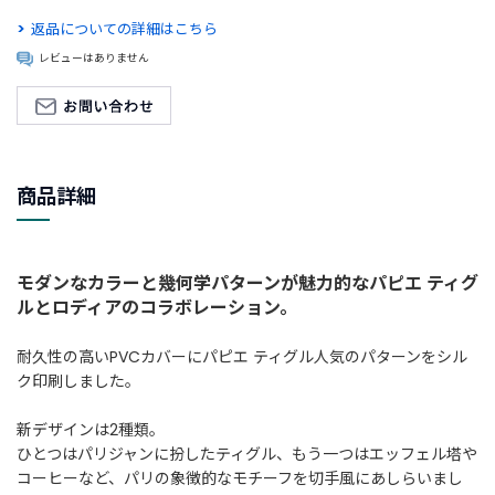
返品についての詳細はこちら
新
着
レビューはありません
商
品
お
す
商品詳細
す
め
商
品
モダンなカラーと幾何学パターンが魅力的なパピエ ティグ
ルとロディアのコラボレーション。
ギ
フ
耐久性の高いPVCカバーにパピエ ティグル人気のパターンをシル
ト
ク印刷しました。
ラ
ッ
新デザインは2種類。
ピ
ひとつはパリジャンに扮したティグル、もう一つはエッフェル塔や
ン
コーヒーなど、パリの象徴的なモチーフを切手風にあしらいまし
グ