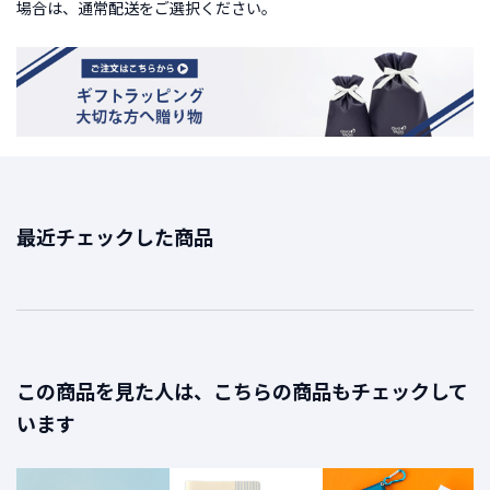
場合は、通常配送をご選択ください。
t
a
g
r
a
m
F
a
最近チェックした商品
c
e
b
o
o
k
この商品を見た人は、こちらの商品もチェックして
います