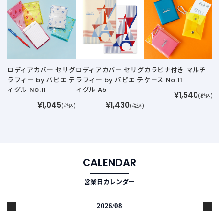
ロ
レ
ロディアカバー セリグ
ロディアカバー セリグ
カラビナ付き マルチ
ラフィー by パピエ テ
ラフィー by パピエ テ
ケース No.11
ィグル No.11
ィグル A5
¥1,540
(税込)
¥1,045
¥1,430
(税込)
(税込)
CALENDAR
営業日カレンダー
2026/08