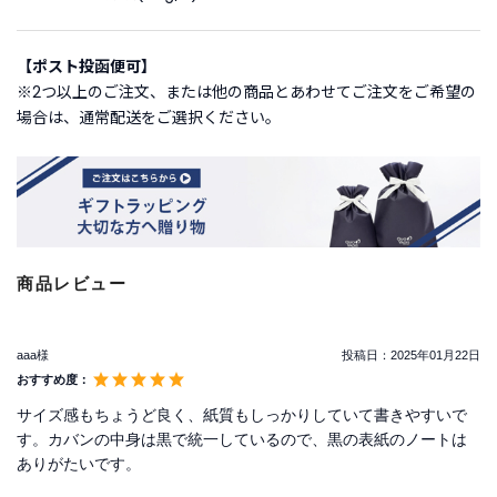
ご
【ポスト投函便可】
利
※2つ以上のご注文、または他の商品とあわせてご注文をご希望の
用
場合は、通常配送をご選択ください。
ガ
イ
ド
よ
く
あ
商品レビュー
る
ご
質
aaa様
投稿日：
2025年01月22日
問
おすすめ度：
サイズ感もちょうど良く、紙質もしっかりしていて書きやすいで
す。カバンの中身は黒で統一しているので、黒の表紙のノートは
I
ありがたいです。
n
s