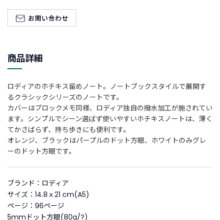
新
着
商
品
商品詳細
お
す
ロディアのホチキス留めノート。ノートブックスタイルで展開す
す
るクラシックシリーズのノートです。
め
カバーはブロックメモ同様、ロディア独自の撥水加工が施されてい
商
ます。シンプルでシーン選ばず使いやすいホチキスノートは、薄く
品
てかさばらず、持ち歩きにも便利です。
オレンジ、ブラックはパープルのドット方眼、ホワイトのみグレ
ギ
ーのドット方眼です。
フ
ト
ラ
ブランド：ロディア
ッ
サイズ：14.8ｘ21 cm(A5)
ピ
ページ：96ページ
ン
5mmドット方眼(80g/?)
グ