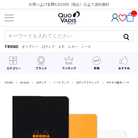
お買い上げ金額5,500円（税込）以上で送料無料
__
IT
M_
CN
T_
_
TREND
ダイアリー
ロディア
メモ
レター
ノート
TREND
ダ
カ
メ
手
デ
イ
レ
モ
紙
コ
ア
ン
レ
リ
ダ
ー
ー
ー
シ
ョ
ン
HOME
Brand
ロディア
ノートブック
ロディアクラシック
ホチキス留めノート
最
近
チ
ェ
ッ
ク
し
た