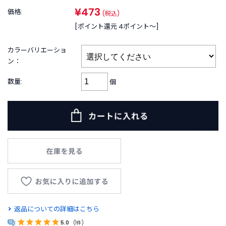
B
¥473
R
価格:
(税込)
A
[ポイント還元 4ポイント〜]
N
D
カラーバリエーショ
ブ
ン：
ラ
ン
数量:
個
ド
か
ら
探
す
お
知
ら
せ
・
特
返品についての詳細はこちら
集
5.0
(1件)