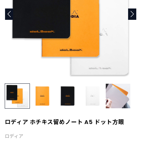
商
品
C
A
T
E
G
O
R
Y
カ
テ
ゴ
リ
ー
か
ら
探
ロディア ホチキス留めノート A5 ドット方眼
す
ロディア