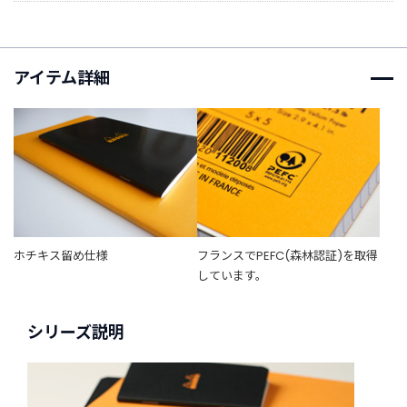
t
a
g
r
アイテム詳細
a
m
F
a
c
e
b
ホチキス留め仕様
フランスでPEFC(森林認証)を取得
o
しています。
o
k
シリーズ説明