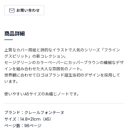
新
着
商
品
商品詳細
お
す
上質なカバー用紙と詩的なイラストで人気のシリーズ「フライン
す
グスピリット」の新コレクション。
め
セージグリーンのカラーペーパーにカッパーブラウンの繊細なデザ
商
インを組み合わせた大人な雰囲気のノート。
品
世界観に合わせてロゴはブランド誕生当初のデザインを採用して
います。
ギ
フ
使いやすいA5サイズの糸綴じノートです。
ト
ラ
ッ
ブランド：クレールフォンテーヌ
ピ
サイズ：14.8×21cm（A5）
ン
ページ数：96ページ
グ