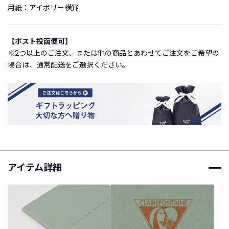
用紙：アイボリー横罫
ご
利
【ポスト投函便可】
用
※2つ以上のご注文、または他の商品とあわせてご注文をご希望の
ガ
場合は、通常配送をご選択ください。
イ
ド
よ
く
あ
る
ご
質
アイテム詳細
問
I
n
s