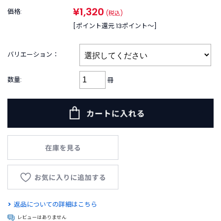
B
¥1,320
R
価格:
(税込)
A
[ポイント還元 13ポイント〜]
N
D
ブ
バリエーション：
ラ
ン
数量:
冊
ド
か
ら
探
す
お
知
ら
せ
・
特
返品についての詳細はこちら
集
レビューはありません