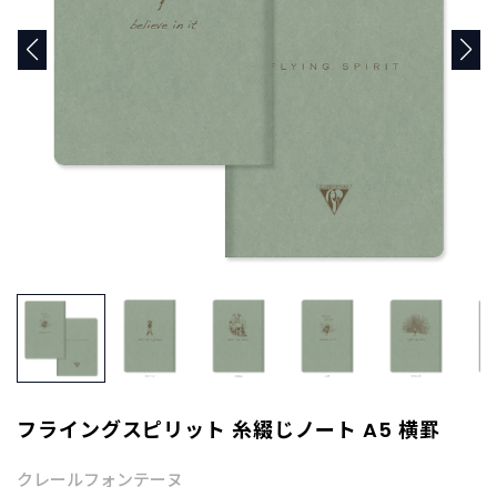
商
品
C
A
T
E
G
O
R
Y
カ
テ
ゴ
リ
ー
か
ら
探
フライングスピリット 糸綴じノート A5 横罫
す
クレールフォンテーヌ