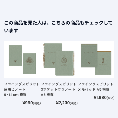
この商品を見た人は、こちらの商品もチェックして
います
メ
フライングスピリット
フライングスピリット
フライングスピリット
糸綴じノート
3ポケット付きノート
メモパッド A5 横罫
9×14cm 横罫
A5 横罫
¥1,980
(税込)
¥990
¥2,200
(税込)
(税込)