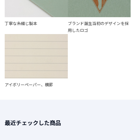
t
a
g
丁寧な糸綴じ製本
ブランド誕生当初のデザインを採
r
a
用したロゴ
m
F
a
c
e
アイボリーペーパー、横罫
b
o
o
k
最近チェックした商品