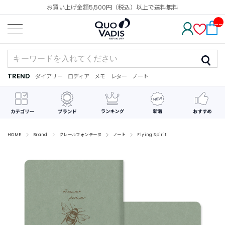
お買い上げ金額5,500円（税込）以上で送料無料
__
IT
M_
CN
T_
_
TREND
ダイアリー
ロディア
メモ
レター
ノート
TREND
ダ
カ
メ
手
デ
イ
レ
モ
紙
コ
ア
ン
レ
リ
ダ
ー
ー
ー
シ
ョ
ン
HOME
Brand
クレールフォンテーヌ
ノート
Flying Spirit
最
近
チ
ェ
ッ
ク
し
た