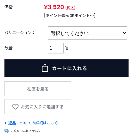
B
¥3,520
R
価格:
(税込)
A
[ポイント還元 35ポイント〜]
N
D
ブ
バリエーション：
ラ
ン
数量:
個
ド
か
ら
探
す
お
知
ら
せ
・
特
返品についての詳細はこちら
集
レビューはありません