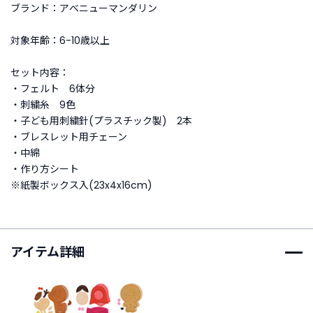
ブランド：アベニューマンダリン
ご
対象年齢：6-10歳以上
利
用
セット内容：
ガ
・フェルト 6体分
イ
・刺繍糸 9色
ド
・子ども用刺繍針(プラスチック製) 2本
・ブレスレット用チェーン
よ
・中綿
く
・作り方シート
あ
※紙製ボックス入(23x4x16cm)
る
ご
質
問
アイテム詳細
I
n
s