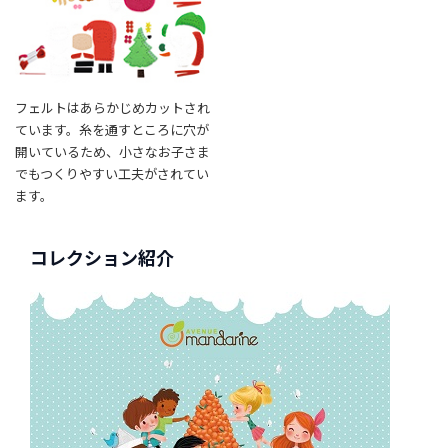
t
a
g
r
a
フェルトはあらかじめカットされ
m
ています。糸を通すところに穴が
開いているため、小さなお子さま
でもつくりやすい工夫がされてい
F
ます。
a
c
e
コレクション紹介
b
o
o
k