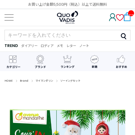
お買い上げ金額5,500円（税込）以上で送料無料
__
IT
M_
CN
T_
_
TREND
ダイアリー
ロディア
メモ
レター
ノート
TREND
ダ
カ
メ
手
デ
イ
レ
モ
紙
コ
ア
ン
レ
リ
ダ
ー
ー
ー
シ
ョ
ン
HOME
Brand
マイマンダリン
ソーイングセット
最
近
チ
ェ
ッ
ク
し
た