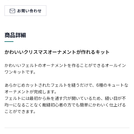
新
着
商
品
商品詳細
お
す
かわいいクリスマスオーナメントが作れるキット
す
め
かわいいフェルトのオーナメントを作ることができるオールイン
商
ワンキットです。
品
あらかじめカットされたフェルトを縫うだけで、6種のキュートな
ギ
オーナメントが完成します。
フ
フェルトには最初から糸を通す穴が開いているため、縫い目が不
ト
均一になることなく裁縫初心者の方でも簡単にかわいく仕上げる
ラ
ことができます。
ッ
ピ
ン
グ