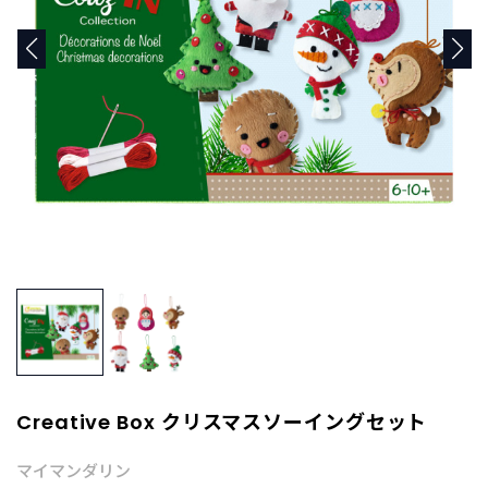
商
品
C
A
T
E
G
O
R
Y
カ
テ
ゴ
リ
ー
か
ら
探
Creative Box クリスマスソーイングセット
す
マイマンダリン