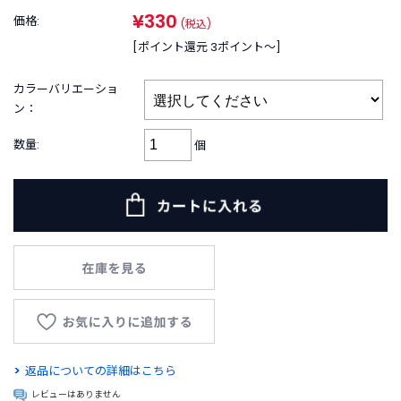
B
¥330
R
価格:
(税込)
A
[ポイント還元 3ポイント〜]
N
D
カラーバリエーショ
ブ
ン：
ラ
ン
数量:
個
ド
か
ら
探
す
お
知
ら
せ
・
特
返品についての詳細はこちら
集
レビューはありません