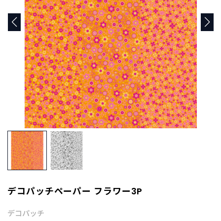
商
品
C
A
T
E
G
O
R
Y
カ
テ
ゴ
リ
ー
か
ら
探
デコパッチペーパー フラワー3P
す
デコパッチ