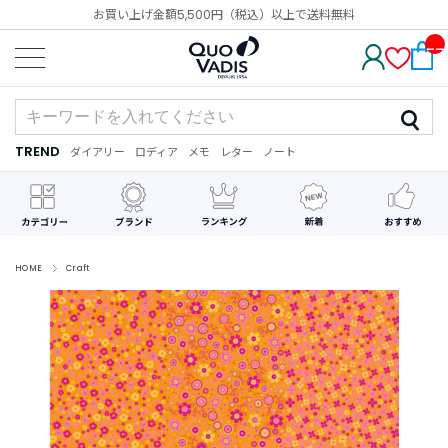
お買い上げ金額5,500円（税込）以上で送料無料
__
IT
M_
CN
T_
_
TREND
ダイアリー
ロディア
メモ
レター
ノート
TREND
ダ
カ
メ
手
デ
イ
レ
モ
紙
コ
ア
ン
レ
リ
ダ
ー
ー
ー
シ
ョ
ン
HOME
Craft
最
近
チ
ェ
ッ
ク
し
た