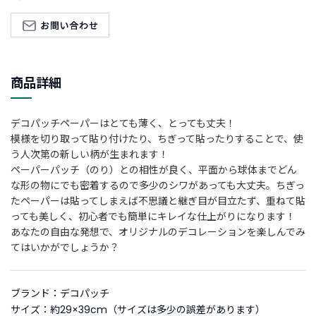
新
着
商
品
商品詳細
お
す
デコパッチペーパーはとても薄く、とっても丈夫！
す
模様を切り取って貼り付けたり、ちぎって貼ったりすることで、使
め
う人次第の新しい柄が生まれます！
商
ペーパーパッチ（のり）との相性が良く、平面から球体までどん
品
な形の物にでも密着するので多少のシワがあっても大丈夫。ちぎっ
たペーパーは貼ってしまえば不思議と継ぎ目が目立たず、重ねて貼
ギ
っても美しく、初心者でも簡単にキレイな仕上がりになります！
フ
あなたの自由な発想で、オリジナルのデコレーションを楽しんでみ
ト
てはいかがでしょうか？
ラ
ッ
ピ
ブランド：デコパッチ
ン
サイズ：約29×39cm（サイズは多少の誤差があります）
グ