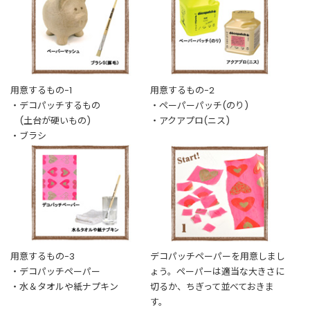
t
a
g
r
a
m
用意するもの-1
用意するもの-2
・デコパッチするもの
・ペーパーパッチ(のり)
(土台が硬いもの)
・アクアプロ(ニス)
F
・ブラシ
a
c
e
b
o
o
k
用意するもの-3
デコパッチペーパーを用意しまし
・デコパッチペーパー
ょう。ペーパーは適当な大きさに
・水＆タオルや紙ナプキン
切るか、ちぎって並べておきま
す。