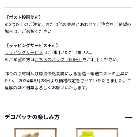
ご
【ポスト投函便可】
利
※2つ以上のご注文、または他の商品とあわせてご注文をご希望の
用
場合は、ご選択ください。
ガ
イ
【ラッピングサービス不可】
ド
ラッピングサービス
はご利用いただけません。
※ご希望の方は
こちらのバッグ（110円）
をご利用ください。
よ
く
昨今の原材料及び原油価格高騰による製造・輸送コストの上昇に
あ
伴い、 2024年6月28日より価格改定をさせていただきました。ご
る
理解のほど何卒よろしくお願いいたします。
ご
質
問
デコパッチの楽しみ方
I
n
s