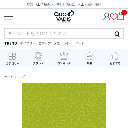
お買い上げ金額5,500円（税込）以上で送料無料
__
IT
M_
CN
T_
_
TREND
ダイアリー
ロディア
メモ
レター
ノート
TREND
ダ
カ
メ
手
デ
イ
レ
モ
紙
コ
ア
ン
レ
リ
ダ
ー
ー
ー
シ
ョ
ン
HOME
Craft
最
近
チ
ェ
ッ
ク
し
た