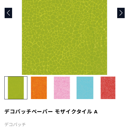
商
品
C
A
T
E
G
O
R
Y
カ
テ
ゴ
リ
ー
か
ら
探
デコパッチペーパー モザイクタイル A
す
デコパッチ