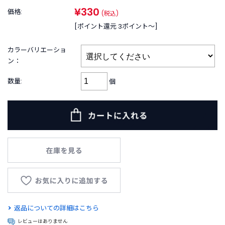
B
¥330
R
価格:
(税込)
A
[ポイント還元 3ポイント〜]
N
D
カラーバリエーショ
ブ
ン：
ラ
ン
数量:
個
ド
か
ら
探
す
お
知
ら
せ
・
特
返品についての詳細はこちら
集
レビューはありません