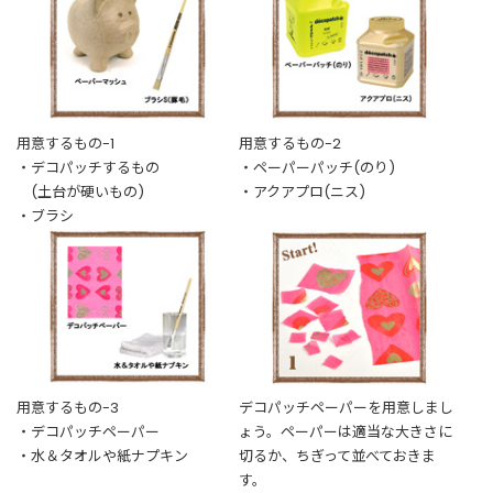
t
a
g
r
a
m
用意するもの-1
用意するもの-2
・デコパッチするもの
・ペーパーパッチ(のり)
(土台が硬いもの)
・アクアプロ(ニス)
F
・ブラシ
a
c
e
b
o
o
k
用意するもの-3
デコパッチペーパーを用意しまし
・デコパッチペーパー
ょう。ペーパーは適当な大きさに
・水＆タオルや紙ナプキン
切るか、ちぎって並べておきま
す。