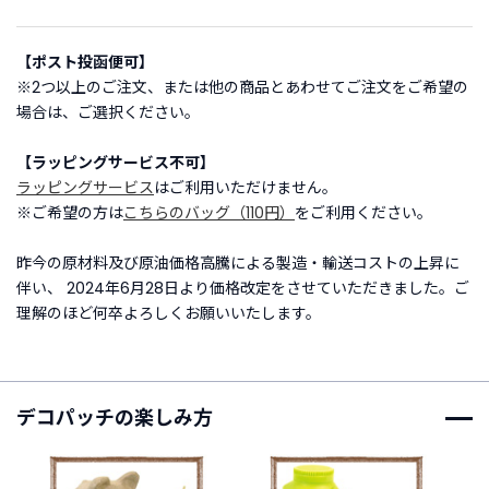
ご
【ポスト投函便可】
利
※2つ以上のご注文、または他の商品とあわせてご注文をご希望の
用
場合は、ご選択ください。
ガ
イ
【ラッピングサービス不可】
ド
ラッピングサービス
はご利用いただけません。
※ご希望の方は
こちらのバッグ（110円）
をご利用ください。
よ
く
昨今の原材料及び原油価格高騰による製造・輸送コストの上昇に
あ
伴い、 2024年6月28日より価格改定をさせていただきました。ご
る
理解のほど何卒よろしくお願いいたします。
ご
質
問
デコパッチの楽しみ方
I
n
s