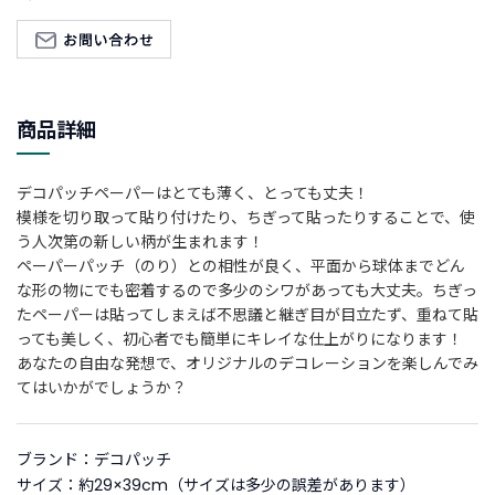
新
着
商
品
商品詳細
お
す
デコパッチペーパーはとても薄く、とっても丈夫！
す
模様を切り取って貼り付けたり、ちぎって貼ったりすることで、使
め
う人次第の新しい柄が生まれます！
商
ペーパーパッチ（のり）との相性が良く、平面から球体までどん
品
な形の物にでも密着するので多少のシワがあっても大丈夫。ちぎっ
たペーパーは貼ってしまえば不思議と継ぎ目が目立たず、重ねて貼
ギ
っても美しく、初心者でも簡単にキレイな仕上がりになります！
フ
あなたの自由な発想で、オリジナルのデコレーションを楽しんでみ
ト
てはいかがでしょうか？
ラ
ッ
ピ
ブランド：デコパッチ
ン
サイズ：約29×39cm（サイズは多少の誤差があります）
グ