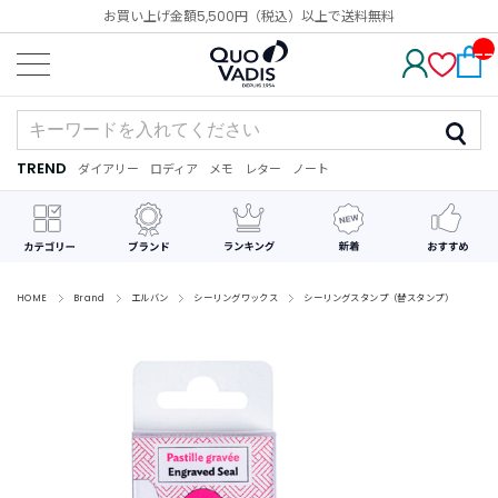
お買い上げ金額5,500円（税込）以上で送料無料
__
IT
M_
CN
T_
_
TREND
ダイアリー
ロディア
メモ
レター
ノート
TREND
ダ
カ
メ
手
デ
イ
レ
モ
紙
コ
ア
ン
レ
リ
ダ
ー
ー
ー
シ
ョ
ン
HOME
Brand
エルバン
シーリングワックス
シーリングスタンプ（替スタンプ）
最
近
チ
ェ
ッ
ク
し
た