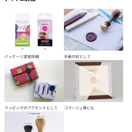
t
a
g
r
a
m
パッケージ変更詳細
手紙の封として
F
a
c
e
b
o
o
k
ラッピングのアクセントとして
コラージュ等にも