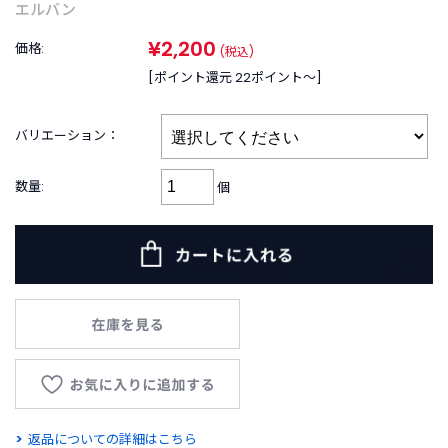
B
エルバン
R
A
¥2,200
価格:
(税込)
N
[ポイント還元 22ポイント〜]
D
ブ
ラ
バリエーション：
ン
ド
か
数量:
個
ら
探
す
お
知
ら
せ
・
特
集
返品についての詳細はこちら