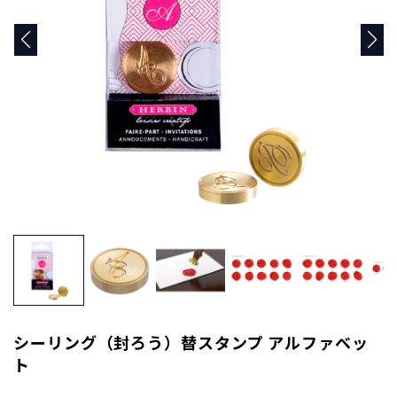
商
品
C
A
T
E
G
O
R
Y
カ
テ
ゴ
リ
ー
か
ら
探
シーリング（封ろう）替スタンプ アルファベッ
す
ト