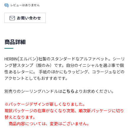
レビューはありません
新
着
商
品
商品詳細
お
す
す
HERBIN(エルバン)社製のスタンダードなアルファベット。シーリ
め
ング替スタンプ（版のみ）です。自分のイニシャルを選ぶ事で個
商
性あるレターに。 手紙のほかにもラッピング、コラージュなどの
品
アクセントとしてもおすすめです。
ギ
別売りのシーリングハンドルは
こちら
よりお求めください。
フ
ト
※パッケージデザインが新しくなりました。
ラ
現状パッケージの在庫がなくなり次第、順次新パッケージに切り
ッ
替えとなります。
ピ
商品内容については、変更はございません。
ン
グ