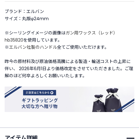
ブランド：エルバン
ご
サイズ：丸版φ24mm
利
用
※シーリングイメージの画像は
ガン用ワックス（レッド）
ガ
hb35820
を使用しています。
イ
ド
※
エルバン社製のハンドル
全てご使用いただけます。
昨今の原材料及び原油価格高騰による製造・輸送コストの上昇に
よ
伴い、 2026年6月1日より価格改定をさせていただきました。ご理
く
解のほど何卒よろしくお願いいたします。
あ
る
ご
質
問
I
n
アイテム詳細
s