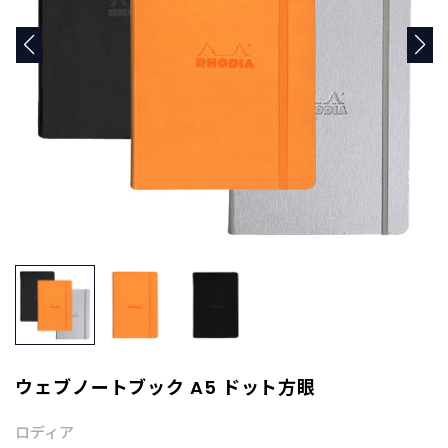
商
品
C
A
T
E
G
O
R
Y
カ
テ
ゴ
リ
ー
か
ら
探
ウェブノートブック A5 ドット方眼
す
ロディア