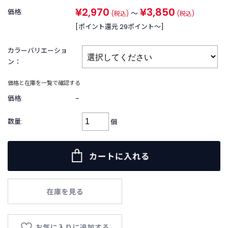
B
¥2,970
¥3,850
R
価格:
～
(税込)
(税込)
A
[ポイント還元 29ポイント〜]
N
D
カラーバリエーショ
ブ
ン：
ラ
ン
価格と在庫を一覧で確認する
ド
か
価格:
−
ら
探
数量:
個
す
お
知
ら
せ
・
特
集