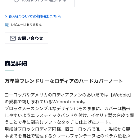
新
着
返品についての詳細はこちら
商
レビューはありません
品
お
す
す
商品詳細
め
商
品
万年筆フレンドリーなロディアのハードカバーノート
ギ
ヨーロッパやアメリカのロディアファンのあいだでは【Webbie】
フ
の愛称で親しまれているWebnotebook。
ト
ブロックメモのシンプルなデザインはそのままに、カバーは携帯
ラ
しやすいようエラスティックバンドを付け、イタリア製の合皮で覆
ッ
うことで手に馴染むソフトなタッチに仕上げたノート。
ピ
用紙はブロックロディア同様、西ヨーロッパで唯一、製紙から製
ン
本までを自社で管理するクレールフォンテーヌ社のベラム紙を採
グ