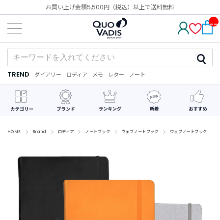
お買い上げ金額5,500円（税込）以上で送料無料
__
IT
M_
CN
T_
_
TREND
ダイアリー
ロディア
メモ
レター
ノート
TREND
ダ
カ
メ
手
デ
イ
レ
モ
紙
コ
ア
ン
レ
リ
ダ
ー
ー
ー
シ
ョ
ン
HOME
Brand
ロディア
ノートブック
ウェブノートブック
ウェブノートブック
最
近
チ
ェ
ッ
ク
し
た