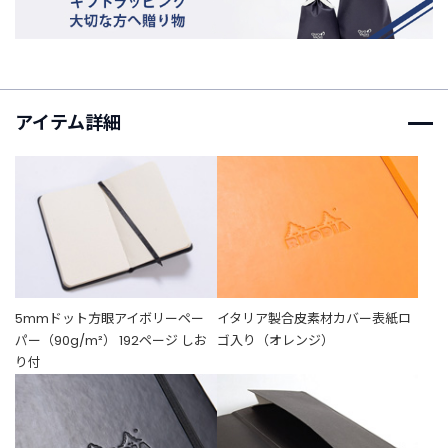
t
a
g
r
a
m
アイテム詳細
F
a
c
e
b
o
o
5mmドット方眼アイボリーペー
イタリア製合皮素材カバー表紙ロ
k
パー（90g/m²） 192ページ しお
ゴ入り（オレンジ）
り付