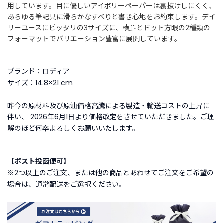
用しています。目に優しいアイボリーペーパーは裏抜けしにくく、
あらゆる筆記具に滑らかなすべりと書き心地をお約束します。デイ
ご
リーユースにピッタリの3サイズに、横罫とドット方眼の2種類の
利
フォーマットでバリエーション豊富に展開しています。
用
ガ
イ
ブランド：ロディア
ド
サイズ：14.8×21 cm
よ
昨今の原材料及び原油価格高騰による製造・輸送コストの上昇に
く
伴い、 2026年6月1日より価格改定をさせていただきました。ご理
あ
解のほど何卒よろしくお願いいたします。
る
ご
質
【ポスト投函便可】
問
※2つ以上のご注文、または他の商品とあわせてご注文をご希望の
場合は、通常配送をご選択ください。
I
n
s