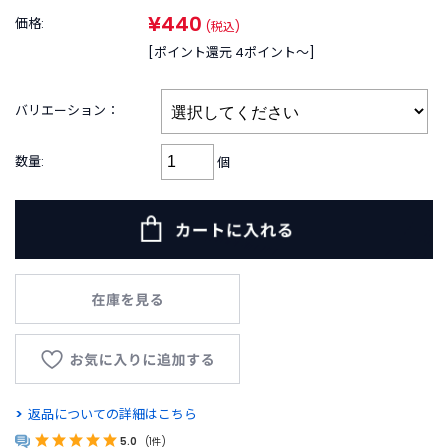
B
¥440
R
価格:
(税込)
A
[ポイント還元 4ポイント〜]
N
D
ブ
バリエーション：
ラ
ン
数量:
個
ド
か
ら
探
す
お
知
ら
せ
・
特
返品についての詳細はこちら
集
5.0
(1件)