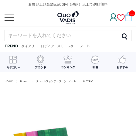
お買い上げ金額5,500円（税込）以上で送料無料
__
IT
M_
CN
T_
_
TREND
ダイアリー
ロディア
メモ
レター
ノート
TREND
ダ
カ
メ
手
デ
イ
レ
モ
紙
コ
ア
ン
レ
リ
ダ
ー
ー
ー
シ
ョ
ン
HOME
Brand
クレールフォンテーヌ
ノート
METRIC
最
近
チ
ェ
ッ
ク
し
た