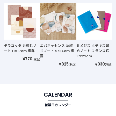
ミ
め
A
テラコッタ 糸綴じノ
エバネッセンス 糸綴
ミメジス ホチキス留
ート 11×17cm 横罫
じノート 9×14cm 横
めノート フランス罫
罫
17x22cm
¥770
(税込)
¥825
¥330
(税込)
(税込)
CALENDAR
営業日カレンダー