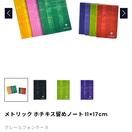
商
品
C
A
T
E
G
O
R
Y
カ
テ
ゴ
リ
ー
か
ら
探
メトリック ホチキス留めノート 11×17cm
す
クレールフォンテーヌ