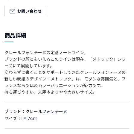
新
着
商
品
商品詳細
お
す
クレールフォンテーヌの定番ノートライン。
す
ブランドの顔ともいえるこのラインは現在、「メトリック」シリ
め
ーズにて展開しています。
商
変わらずに書くことをサポートしてきたクレールフォンテーヌの
品
新しい表紙のデザイン「メトリック」は、モダンな雰囲気と、フ
ランスならではのカラーバリエーションが魅力です。
ギ
持ち運びやすい、文庫本よりやや大きいサイズ。
フ
ト
ラ
ブランド：クレールフォンテーヌ
ッ
サイズ：11×17cm
ピ
ン
グ