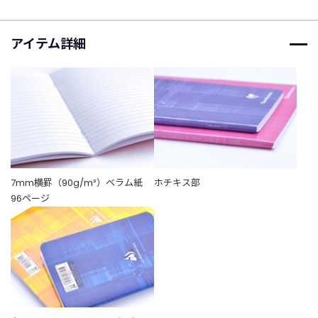
t
a
g
アイテム詳細
r
a
m
F
a
c
e
7mm横罫（90g/m²）ベラム紙
ホチキス部
b
96ページ
o
o
k