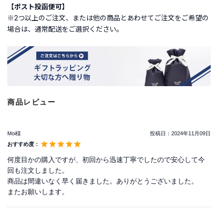
【ポスト投函便可】
※2つ以上のご注文、または他の商品とあわせてご注文をご希望の
ご
場合は、通常配送をご選択ください。
利
用
ガ
イ
ド
よ
商品レビュー
く
あ
る
Moi様
投稿日：
2024年11月09日
ご
おすすめ度：
質
問
何度目かの購入ですが、初回から迅速丁寧でしたので安心して今
回も注文しました。
商品は間違いなく早く届きました。ありがとうございました。
またお願いします。
I
n
s