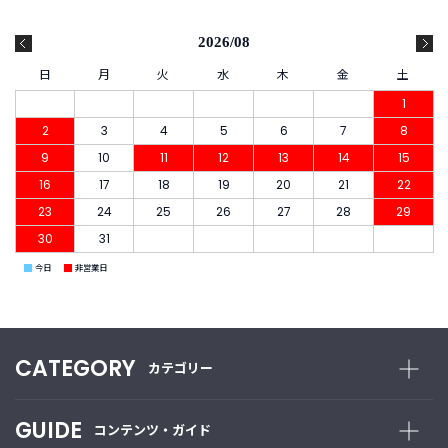
B
R
A
2026/08
N
日
月
火
水
木
金
土
D
1
ブ
ラ
2
3
4
5
6
7
8
ン
9
10
11
12
13
14
15
ド
か
16
17
18
19
20
21
22
ら
23
24
25
26
27
28
29
探
30
31
す
■
■
今日
非営業日
お
知
ら
せ
CATEGORY
カテゴリー
・
特
集
GUIDE
コンテンツ・ガイド