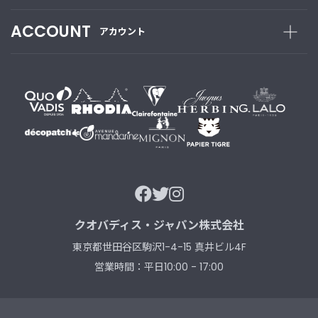
新
ACCOUNT
アカウント
着
商
品
お
す
す
め
商
品
ギ
クオバディス・ジャパン株式会社
フ
ト
東京都世田谷区駒沢1-4-15 真井ビル4F
ラ
営業時間：平日10:00 - 17:00
ッ
ピ
ン
グ