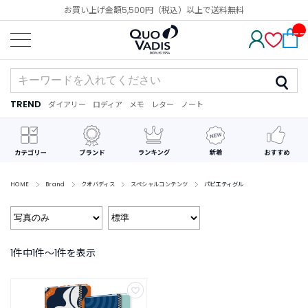
お買い上げ金額5,500円（税込）以上で送料無料
__
IT
M_
CN
T_
_
TREND
ダイアリー
ロディア
メモ
レター
ノート
TREND
ダ
カ
メ
手
デ
イ
レ
モ
紙
コ
ア
ン
レ
リ
ダ
ー
ー
ー
シ
ョ
ン
HOME
Brand
クオバディス
スペシャルコンテンツ
パピエティグル
最
近
チ
ェ
1件中1件〜1件を表示
ッ
ク
し
た