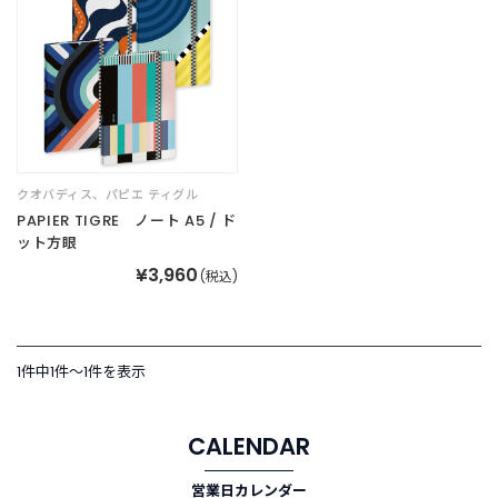
商
品
C
A
T
E
G
O
クオバディス、パピエ ティグル
R
PAPIER TIGRE ノート A5 / ド
Y
ット方眼
カ
¥3,960
(税込)
テ
ゴ
リ
ー
1件中1件〜1件を表示
か
ら
探
す
CALENDAR
営業日カレンダー