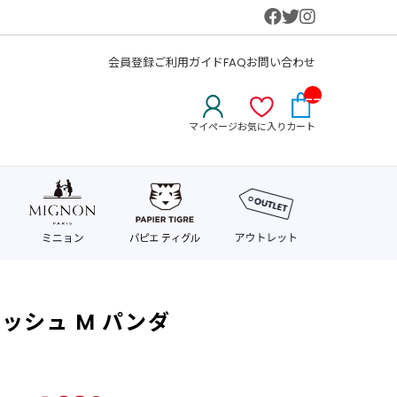
会員登録
ご利用ガイド
FAQ
お問い合わせ
__
IT
マイページ
お気に入り
カート
M_
CN
T_
_
ッシュ M パンダ