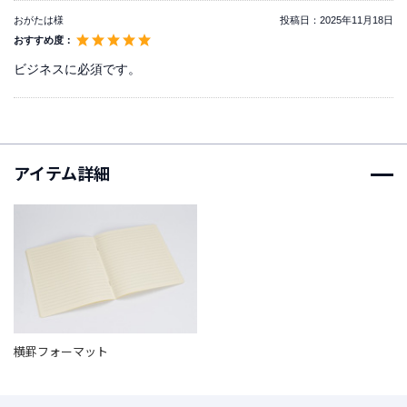
t
おがたは様
投稿日：
2025年11月18日
a
おすすめ度：
g
r
ビジネスに必須です。
a
m
アイテム詳細
F
a
c
e
b
o
o
k
横罫フォーマット