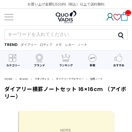
お買い上げ金額5,500円（税込）以上で送料無料
__
IT
M_
CN
T_
_
TREND
ダイアリー
ロディア
メモ
レター
ノート
TREND
ダ
カ
メ
手
デ
イ
レ
モ
紙
コ
ア
ン
レ
リ
ダ
ー
ー
ー
シ
ョ
ン
HOME
Brand
クオバディス
ダイアリーアクセサリー
別冊ノート
ダイアリー横罫ノートセット 16×16cm （アイボ
最
近
リー）
チ
ェ
ッ
ク
し
た