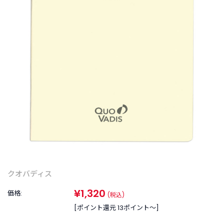
商
品
C
A
T
E
G
O
R
Y
カ
テ
ゴ
リ
ー
か
クオバディス
ら
探
¥1,320
価格:
(税込)
す
[ポイント還元 13ポイント〜]