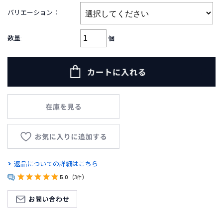
B
R
バリエーション：
A
N
数量:
個
D
ブ
ラ
ン
ド
か
ら
探
す
お
知
返品についての詳細はこちら
ら
せ
5.0
(3件)
・
特
集