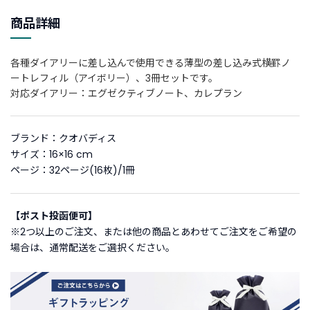
新
商品詳細
着
商
品
各種ダイアリーに差し込んで使用できる薄型の差し込み式横罫ノ
ートレフィル（アイボリー）、3冊セットです。
対応ダイアリー：エグゼクティブノート、カレプラン
お
す
す
ブランド：クオバディス
め
サイズ：16×16 cm
商
品
ページ：32ページ(16枚)/1冊
ギ
【ポスト投函便可】
フ
※2つ以上のご注文、または他の商品とあわせてご注文をご希望の
ト
場合は、通常配送をご選択ください。
ラ
ッ
ピ
ン
グ