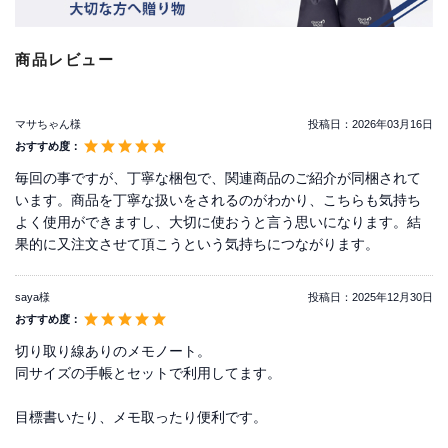
ご
商品レビュー
利
用
ガ
マサちゃん様
投稿日：
2026年03月16日
イ
おすすめ度：
ド
毎回の事ですが、丁寧な梱包で、関連商品のご紹介が同梱されて
います。商品を丁寧な扱いをされるのがわかり、こちらも気持ち
よ
よく使用ができますし、大切に使おうと言う思いになります。結
く
果的に又注文させて頂こうという気持ちにつながります。
あ
る
ご
saya様
投稿日：
2025年12月30日
質
おすすめ度：
問
切り取り線ありのメモノート。
同サイズの手帳とセットで利用してます。
I
目標書いたり、メモ取ったり便利です。
n
s