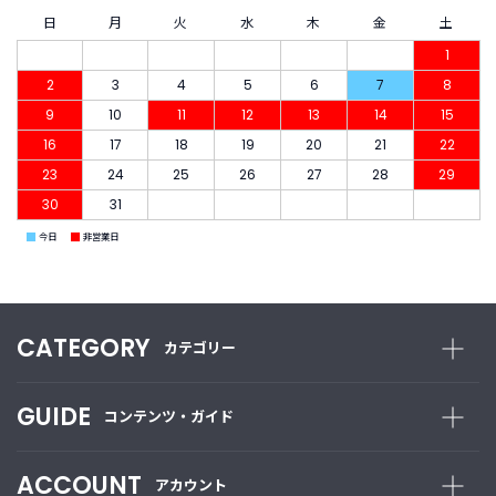
商
品
日
月
火
水
木
金
土
1
C
2
3
4
5
6
7
8
A
9
10
11
12
13
14
15
T
16
17
18
19
20
21
22
E
G
23
24
25
26
27
28
29
O
30
31
R
Y
■
■
今日
非営業日
カ
テ
ゴ
リ
CATEGORY
カテゴリー
ー
か
ら
GUIDE
探
コンテンツ・ガイド
す
ACCOUNT
アカウント