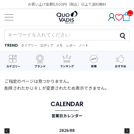
お買い上げ金額5,500円（税込）以上で送料無料
__
IT
M_
CN
T_
_
TREND
ダイアリー
ロディア
メモ
レター
ノート
TREND
ダ
カ
メ
手
デ
イ
レ
モ
紙
コ
ア
ン
レ
リ
ダ
ー
ー
ー
シ
ョ
ン
ご指定のページは見つかりません。
削除されたかＵＲＬが変更されたため表示できません。
最
近
チ
CALENDAR
ェ
ッ
営業日カレンダー
ク
し
た
2026/08