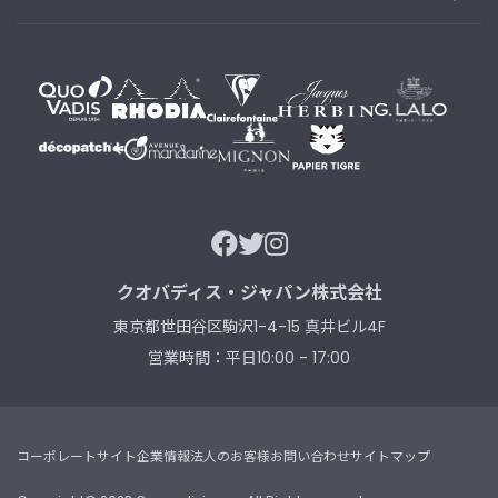
B
R
A
N
D
ブ
ラ
ン
ド
か
ら
探
す
クオバディス・ジャパン株式会社
東京都世田谷区駒沢1-4-15 真井ビル4F
お
知
営業時間：平日10:00 - 17:00
ら
せ
・
特
コーポレートサイト
企業情報
法人のお客様
お問い合わせ
サイトマップ
集