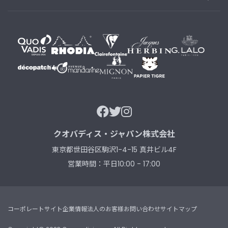
B
R
A
N
D
ブ
ラ
ン
ド
か
ら
探
す
クオバディス・ジャパン株式会社
東京都世田谷区駒沢1-4-15 真井ビル4F
お
知
営業時間：平日10:00 - 17:00
ら
せ
・
特
コーポレートサイト
企業情報
法人のお客様
お問い合わせ
サイトマップ
集