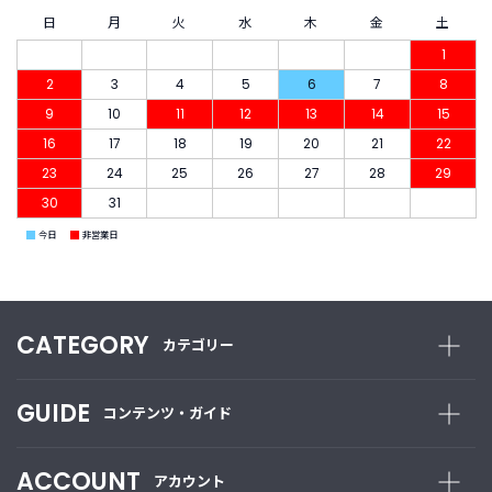
商
品
日
月
火
水
木
金
土
1
C
2
3
4
5
6
7
8
A
9
10
11
12
13
14
15
T
16
17
18
19
20
21
22
E
G
23
24
25
26
27
28
29
O
30
31
R
Y
■
■
今日
非営業日
カ
テ
ゴ
リ
CATEGORY
カテゴリー
ー
か
ら
GUIDE
探
コンテンツ・ガイド
す
ACCOUNT
アカウント