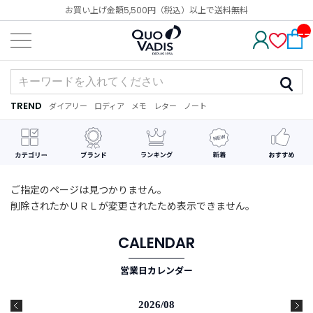
お買い上げ金額5,500円（税込）以上で送料無料
__
IT
M_
CN
T_
_
TREND
ダイアリー
ロディア
メモ
レター
ノート
TREND
ダ
カ
メ
手
デ
イ
レ
モ
紙
コ
ア
ン
レ
リ
ダ
ー
ー
ー
シ
ョ
ン
ご指定のページは見つかりません。
削除されたかＵＲＬが変更されたため表示できません。
最
近
チ
CALENDAR
ェ
ッ
営業日カレンダー
ク
し
た
2026/08